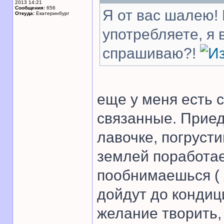
2013 14:21
Сообщения:
656
Я от вас шалею! 
Откуда:
Екатеринбург
употребляете, я
спрашиваю?!
еще у меня есть с
связанные. Прие
лавочке, погруст
землей поработа
пообнимаешься ( 
дойдут до кондиц
желание творить,