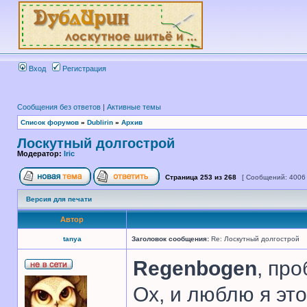
Вход
Регистрация
Сообщения без ответов
|
Активные темы
Список форумов
»
Dublirin
»
Архив
Лоскутный долгострой
Модератор:
Iric
Страница
253
из
268
[ Сообщений: 4006
Версия для печати
Автор
tanya
Заголовок сообщения:
Re: Лоскутный долгострой
Regenbogen
, про
Ох, и люблю я это