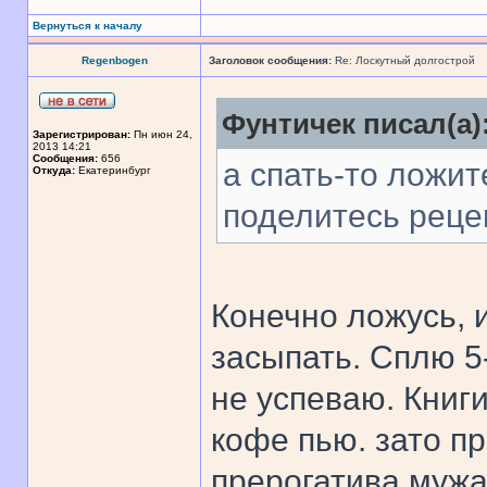
Вернуться к началу
Regenbogen
Заголовок сообщения:
Re: Лоскутный долгострой
Фунтичек писал(а)
Зарегистрирован:
Пн июн 24,
2013 14:21
Сообщения:
656
а спать-то ложит
Откуда:
Екатеринбург
поделитесь рецеп
Конечно ложусь, 
засыпать. Сплю 5
не успеваю. Книги
кофе пью. зато пр
прерогатива мужа