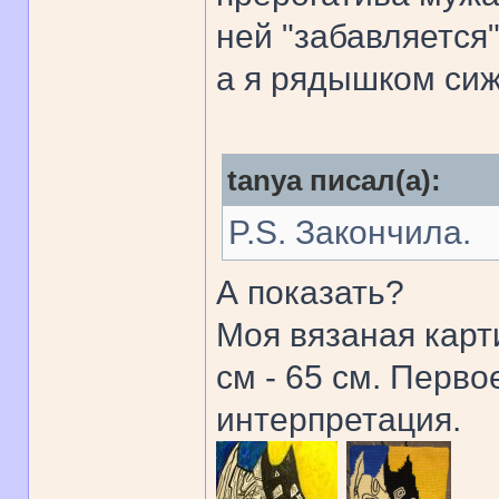
ней "забавляется"
а я рядышком сиж
tanya писал(а):
P.S. Закончила.
А показать?
Моя вязаная карт
см - 65 см. Перво
интерпретация.