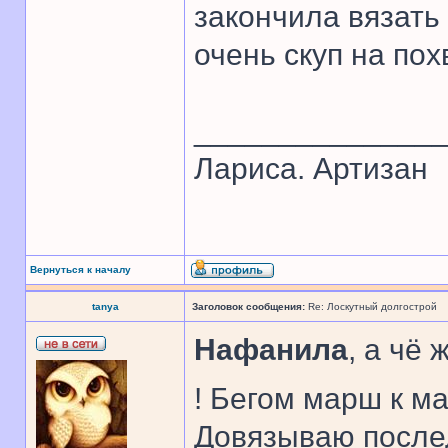
закончила вязать 
очень скуп на пох
______________
Лариса. Артизан
Вернуться к началу
tanya
Заголовок сообщения:
Re: Лоскутный долгострой
Нафанила
, а чё
! Бегом марш к м
Довязываю послед