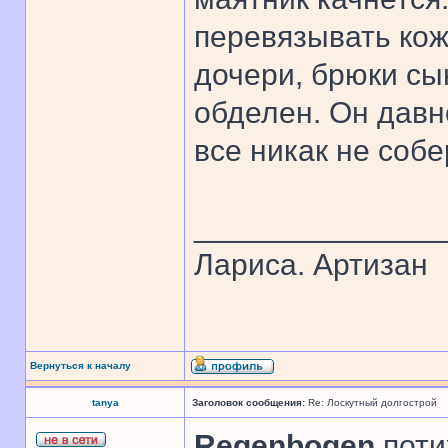
перевязывать ко
дочери, брюки сын
обделен. Он давн
все никак не собе
______________
Лариса. Артизан
Вернуться к началу
tanya
Заголовок сообщения:
Re: Лоскутный долгострой
Regenbogen
,поти