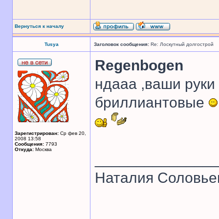
Вернуться к началу
Tusya
Заголовок сообщения:
Re: Лоскутный долгострой
Regenbogen
ндааа ,ваши руки 
бриллиантовые
Зарегистрирован:
Ср фев 20,
2008 13:58
Сообщения:
7793
Откуда:
Москва
______________
Наталия Соловье