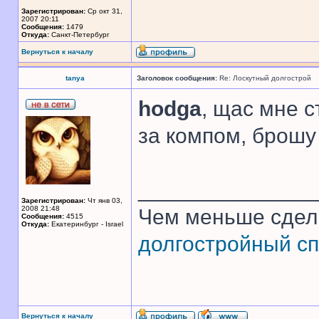
Зарегистрирован:
Ср окт 31,
2007 20:11
Сообщения:
1479
Откуда:
Санкт-Петербург
Вернуться к началу
tanya
Заголовок сообщения:
Re: Лоскутный долгострой
hodga
, щас мне с
за компом, брошу 
______________
Зарегистрирован:
Чт янв 03,
2008 21:48
Чем меньше сдел
Сообщения:
4515
Откуда:
Екатеринбург - Israel
долгостройный сп
Вернуться к началу