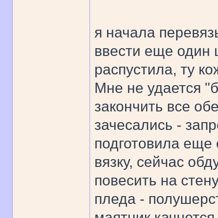
я начала перевяз
ввести еще один ц
распустила, ту ко
Мне не удается "б
закончить все обе
зачесались - запр
подготовила еще 
вязку, сейчас об
повесить на стену
пледа - полушерст
маятник качнется