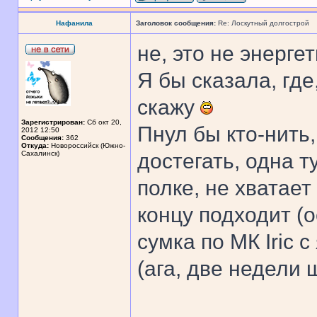
Нафанила
Заголовок сообщения:
Re: Лоскутный долгострой
не, это не энергет
Я бы сказала, гд
скажу
Зарегистрирован:
Сб окт 20,
Пнул бы кто-нить
2012 12:50
Сообщения:
362
Откуда:
Новороссийск (Южно-
Сахалинск)
достегать, одна 
полке, не хватает
концу подходит (о
сумка по МК Iric 
(ага, две недели