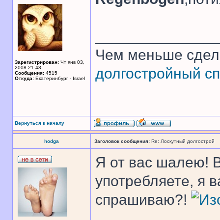
______________
Чем меньше сдел
Зарегистрирован:
Чт янв 03,
2008 21:48
долгостройный сп
Сообщения:
4515
Откуда:
Екатеринбург - Israel
Вернуться к началу
hodga
Заголовок сообщения:
Re: Лоскутный долгострой
Я от вас шалею! 
употребляете, я 
спрашиваю?!