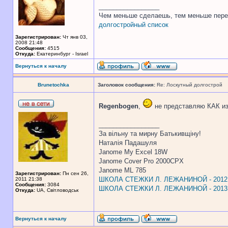
_________________
Чем меньше сделаешь, тем меньше пере
долгостройный список
Зарегистрирован:
Чт янв 03,
2008 21:48
Сообщения:
4515
Откуда:
Екатеринбург - Israel
Вернуться к началу
Brunetochka
Заголовок сообщения:
Re: Лоскутный долгострой
Regenbogen
,
не представляю КАК из
_________________
За вiльну та мирну Батькивщiну!
Наталiя Падашуля
Janome My Excel 18W
Janome Cover Pro 2000CPX
Janome ML 785
Зарегистрирован:
Пн сен 26,
ШКОЛА СТЕЖКИ Л. ЛЕЖАНИНОЙ - 2012
2011 21:38
Сообщения:
3084
ШКОЛА СТЕЖКИ Л. ЛЕЖАНИНОЙ - 2013
Откуда:
UA, Свiтловодськ
Вернуться к началу