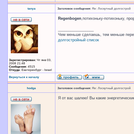
tanya
Заголовок сообщения:
Re: Лоскутный долгострой
Regenbogen
,потихоньку-потихоньку, про
_________________
Чем меньше сделаешь, тем меньше пере
долгостройный список
Зарегистрирован:
Чт янв 03,
2008 21:48
Сообщения:
4515
Откуда:
Екатеринбург - Israel
Вернуться к началу
hodga
Заголовок сообщения:
Re: Лоскутный долгострой
Я от вас шалею! Вы какие энергетически