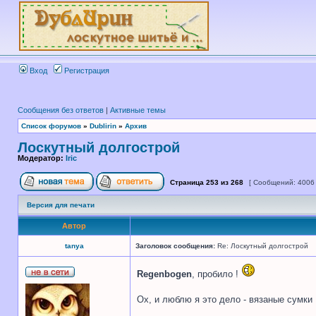
Вход
Регистрация
Сообщения без ответов
|
Активные темы
Список форумов
»
Dublirin
»
Архив
Лоскутный долгострой
Модератор:
Iric
Страница
253
из
268
[ Сообщений: 4006
Версия для печати
Автор
tanya
Заголовок сообщения:
Re: Лоскутный долгострой
Regenbogen
, пробило !
Ох, и люблю я это дело - вязаные сумки ,