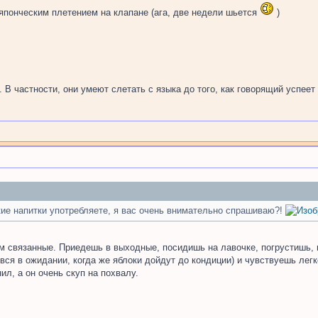
 с японческим плетением на клапане (ага, две недели шьется
)
В частности, они умеют слетать с языка до того, как говорящий успеет з
кие напитки употребляете, я вас очень внимательно спрашиваю?!
им связанные. Приедешь в выходные, посидишь на лавочке, погрустишь,
вся в ожидании, когда же яблоки дойдут до кондиции) и чувствуешь легк
ил, а он очень скуп на похвалу.