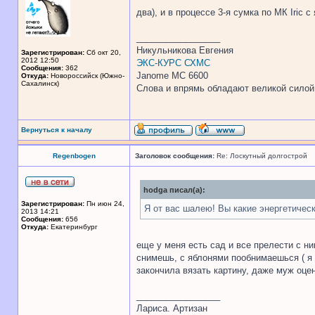
два), и в процессе 3-я сумка по МК Iric
_________________
Никульникова Евгения
Зарегистрирован:
Сб окт 20,
2012 12:50
ЭКС-КУРС СХМС
Сообщения:
362
Janome MC 6600
Откуда:
Новороссийск (Южно-
Сахалинск)
Слова и впрямь обладают великой силой. 
Вернуться к началу
Regenbogen
Заголовок сообщения:
Re: Лоскутный долгострой
hodga писал(а):
Зарегистрирован:
Пн июн 24,
Я от вас шалею! Вы какие энергетичес
2013 14:21
Сообщения:
656
Откуда:
Екатеринбург
еще у меня есть сад и все прелести с н
снимешь, с яблонями пообнимаешься ( я 
закончила вязать картину, даже муж оцен
_________________
Лариса. Артизан