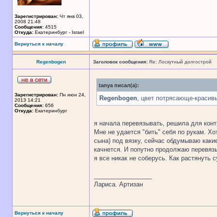
Зарегистрирован:
Чт янв 03,
2008 21:48
Сообщения:
4515
Откуда:
Екатеринбург - Israel
Вернуться к началу
Regenbogen
Заголовок сообщения:
Re: Лоскутный долгострой
tanya писал(а):
Зарегистрирован:
Пн июн 24,
Regenbogen
, цвет потрясающе-красивы
2013 14:21
Сообщения:
656
Откуда:
Екатеринбург
я начала перевязывать, решила для контр
Мне не удается "бить" себя по рукам. Хо
сына) под вязку, сейчас обдумываю какие
качнется. И попутно продолжаю перевязы
я все никак не соберусь. Как растянуть с
_________________
Лариса. Артизан
Вернуться к началу