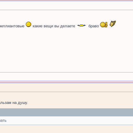
бриллиантовые
какие вещи вы делаете
браво
альзам на душу.
зать