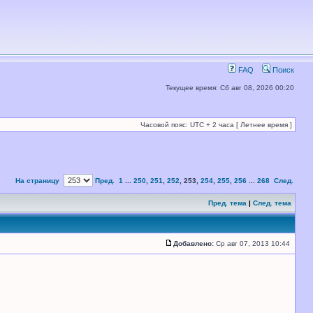
FAQ
Поиск
Текущее время: Сб авг 08, 2026 00:20
Часовой пояс: UTC + 2 часа [ Летнее время ]
На страницу
Пред.
1
...
250
,
251
,
252
,
253
,
254
,
255
,
256
...
268
След.
Пред. тема
|
След. тема
Добавлено:
Ср авг 07, 2013 10:44