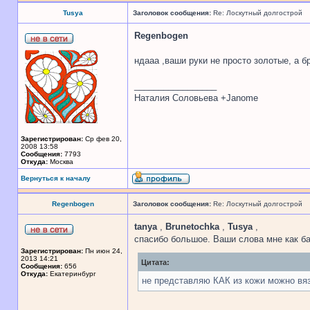
Tusya
Заголовок сообщения:
Re: Лоскутный долгострой
Regenbogen
ндааа ,ваши руки не просто золотые, а 
_________________
Наталия Соловьева +Janome
Зарегистрирован:
Ср фев 20,
2008 13:58
Сообщения:
7793
Откуда:
Москва
Вернуться к началу
Regenbogen
Заголовок сообщения:
Re: Лоскутный долгострой
tanya
,
Brunetochka
,
Tusya
,
спасибо большое. Ваши слова мне как б
Зарегистрирован:
Пн июн 24,
2013 14:21
Цитата:
Сообщения:
656
Откуда:
Екатеринбург
не представляю КАК из кожи можно вя