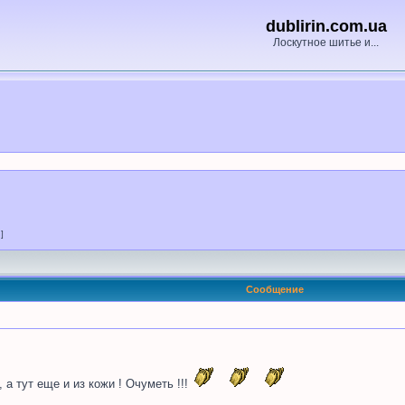
dublirin.com.ua
Лоскутное шитье и...
 ]
Сообщение
 а тут еще и из кожи ! Очуметь !!!