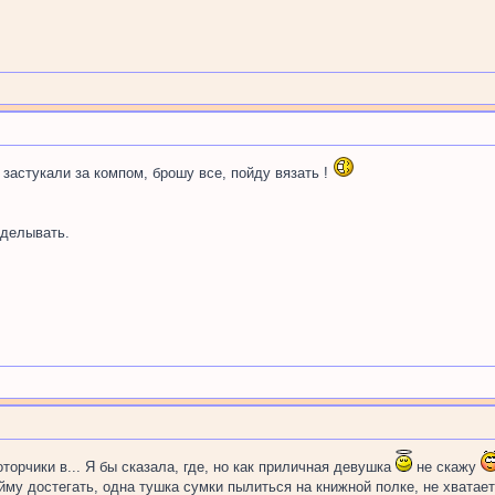
 застукали за компом, брошу все, пойду вязать !
делывать.
оторчики в... Я бы сказала, где, но как приличная девушка
не скажу
йму достегать, одна тушка сумки пылиться на книжной полке, не хватает