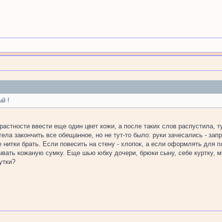
й !
астности ввести еще один цвет кожи, а после таких слов распустила, ту
тела закончить все обещанное, но не тут-то было: руки зачесались - зап
 нитки брать. Если повесить на стену - хлопок, а если оформлять для п
вать кожаную сумку. Еще шью юбку дочери, брюки сыну, себе куртку, му
утки?