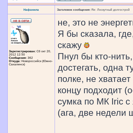
Нафанила
Заголовок сообщения:
Re: Лоскутный долгострой
не, это не энергет
Я бы сказала, гд
скажу
Зарегистрирован:
Сб окт 20,
Пнул бы кто-нить
2012 12:50
Сообщения:
362
Откуда:
Новороссийск (Южно-
Сахалинск)
достегать, одна 
полке, не хватает
концу подходит (о
сумка по МК Iric 
(ага, две недели