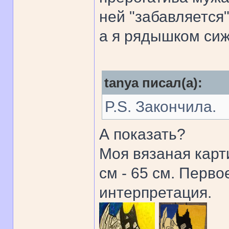
ней "забавляется"
а я рядышком сиж
tanya писал(а):
P.S. Закончила.
А показать?
Моя вязаная карт
см - 65 см. Перво
интерпретация.