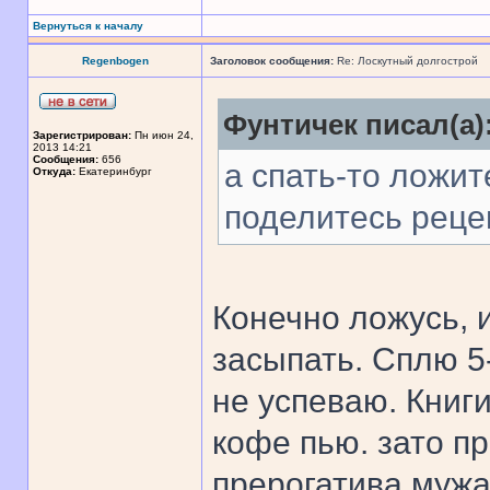
Вернуться к началу
Regenbogen
Заголовок сообщения:
Re: Лоскутный долгострой
Фунтичек писал(а)
Зарегистрирован:
Пн июн 24,
2013 14:21
Сообщения:
656
а спать-то ложит
Откуда:
Екатеринбург
поделитесь рецеп
Конечно ложусь, 
засыпать. Сплю 5
не успеваю. Книги
кофе пью. зато пр
прерогатива мужа