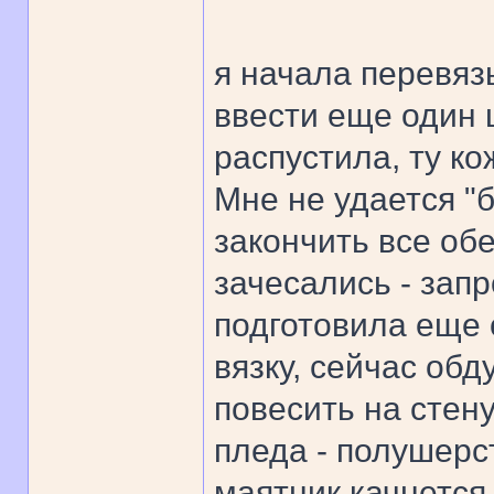
я начала перевяз
ввести еще один ц
распустила, ту ко
Мне не удается "б
закончить все обе
зачесались - запр
подготовила еще 
вязку, сейчас об
повесить на стену
пледа - полушерст
маятник качнется