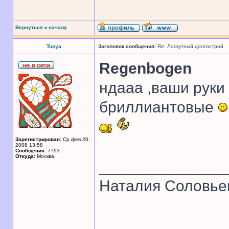
Вернуться к началу
Tusya
Заголовок сообщения:
Re: Лоскутный долгострой
Regenbogen
ндааа ,ваши руки 
бриллиантовые
Зарегистрирован:
Ср фев 20,
2008 13:58
Сообщения:
7793
Откуда:
Москва
______________
Наталия Соловье