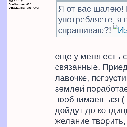
2013 14:21
Сообщения:
656
Я от вас шалею! 
Откуда:
Екатеринбург
употребляете, я
спрашиваю?!
еще у меня есть с
связанные. Прие
лавочке, погруст
землей поработа
пообнимаешься ( 
дойдут до кондиц
желание творить,