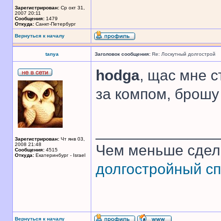
Зарегистрирован:
Ср окт 31,
2007 20:11
Сообщения:
1479
Откуда:
Санкт-Петербург
Вернуться к началу
tanya
Заголовок сообщения:
Re: Лоскутный долгострой
hodga
, щас мне с
за компом, брошу 
______________
Зарегистрирован:
Чт янв 03,
2008 21:48
Чем меньше сдел
Сообщения:
4515
Откуда:
Екатеринбург - Israel
долгостройный сп
Вернуться к началу