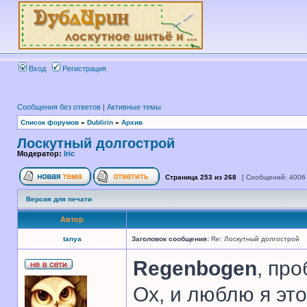
Вход
Регистрация
Сообщения без ответов
|
Активные темы
Список форумов
»
Dublirin
»
Архив
Лоскутный долгострой
Модератор:
Iric
Страница
253
из
268
[ Сообщений: 4006
Версия для печати
Автор
tanya
Заголовок сообщения:
Re: Лоскутный долгострой
Regenbogen
, про
Ох, и люблю я это