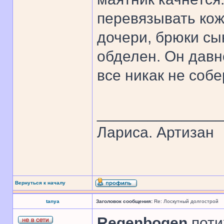
перевязывать ко
дочери, брюки сын
обделен. Он давн
все никак не собе
______________
Лариса. Артизан
Вернуться к началу
tanya
Заголовок сообщения:
Re: Лоскутный долгострой
Regenbogen
,поти