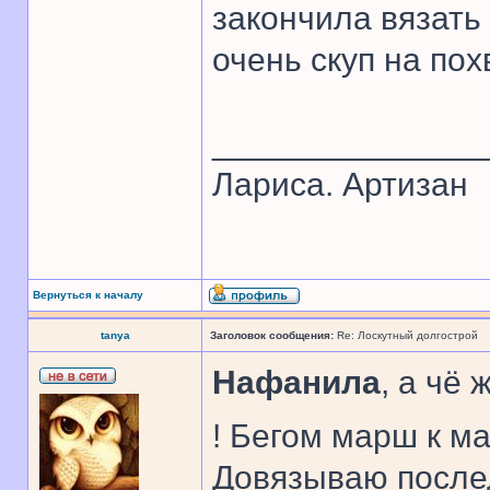
закончила вязать 
очень скуп на пох
______________
Лариса. Артизан
Вернуться к началу
tanya
Заголовок сообщения:
Re: Лоскутный долгострой
Нафанила
, а чё
! Бегом марш к м
Довязываю послед