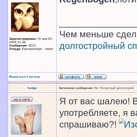
______________
Чем меньше сдел
Зарегистрирован:
Чт янв 03,
2008 21:48
долгостройный сп
Сообщения:
4515
Откуда:
Екатеринбург - Israel
Вернуться к началу
hodga
Заголовок сообщения:
Re: Лоскутный долгострой
Я от вас шалею! 
употребляете, я 
спрашиваю?!