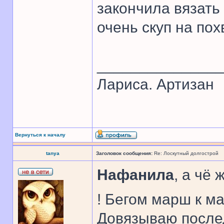
закончила вязать 
очень скуп на пох
______________
Лариса. Артизан
Вернуться к началу
tanya
Заголовок сообщения:
Re: Лоскутный долгострой
Нафанила
, а чё
! Бегом марш к м
Довязываю послед