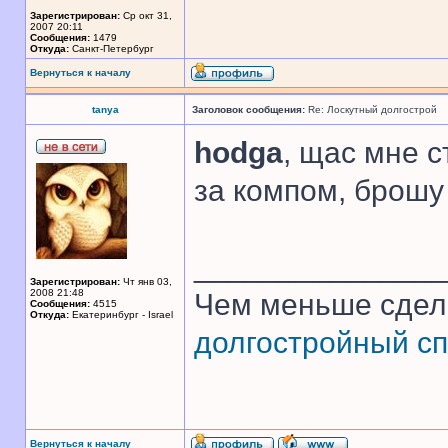
Зарегистрирован:
Ср окт 31,
2007 20:11
Сообщения:
1479
Откуда:
Санкт-Петербург
Вернуться к началу
tanya
Заголовок сообщения:
Re: Лоскутный долгострой
hodga
, щас мне с
за компом, брошу 
______________
Зарегистрирован:
Чт янв 03,
2008 21:48
Чем меньше сдел
Сообщения:
4515
Откуда:
Екатеринбург - Israel
долгостройный сп
Вернуться к началу