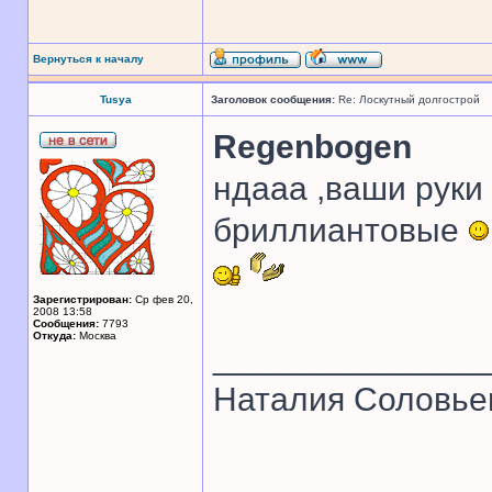
Вернуться к началу
Tusya
Заголовок сообщения:
Re: Лоскутный долгострой
Regenbogen
ндааа ,ваши руки 
бриллиантовые
Зарегистрирован:
Ср фев 20,
2008 13:58
Сообщения:
7793
Откуда:
Москва
______________
Наталия Соловье