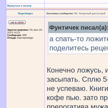
Вернуться к началу
Regenbogen
Заголовок сообщения:
Re: Лоскутный долгострой
Фунтичек писал(а)
Зарегистрирован:
Пн июн 24,
2013 14:21
Сообщения:
656
а спать-то ложит
Откуда:
Екатеринбург
поделитесь рецеп
Конечно ложусь, 
засыпать. Сплю 5
не успеваю. Книги
кофе пью. зато пр
прерогатива мужа