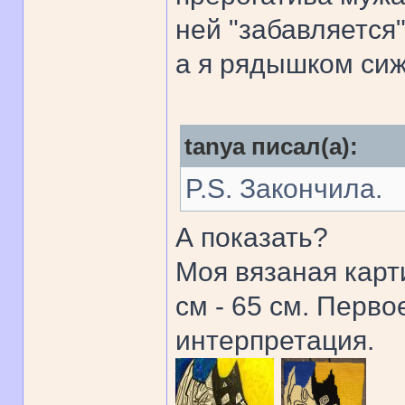
ней "забавляется"
а я рядышком сиж
tanya писал(а):
P.S. Закончила.
А показать?
Моя вязаная карт
см - 65 см. Перво
интерпретация.