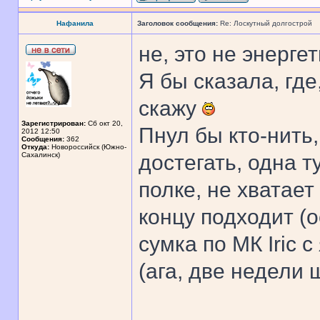
Нафанила
Заголовок сообщения:
Re: Лоскутный долгострой
не, это не энергет
Я бы сказала, гд
скажу
Зарегистрирован:
Сб окт 20,
Пнул бы кто-нить
2012 12:50
Сообщения:
362
Откуда:
Новороссийск (Южно-
Сахалинск)
достегать, одна 
полке, не хватает
концу подходит (о
сумка по МК Iric 
(ага, две недели