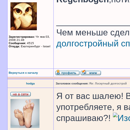
______________
Чем меньше сдел
Зарегистрирован:
Чт янв 03,
2008 21:48
долгостройный сп
Сообщения:
4515
Откуда:
Екатеринбург - Israel
Вернуться к началу
hodga
Заголовок сообщения:
Re: Лоскутный долгострой
Я от вас шалею! 
употребляете, я 
спрашиваю?!