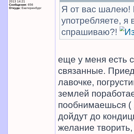
2013 14:21
Сообщения:
656
Я от вас шалею! 
Откуда:
Екатеринбург
употребляете, я
спрашиваю?!
еще у меня есть с
связанные. Прие
лавочке, погруст
землей поработа
пообнимаешься ( 
дойдут до кондиц
желание творить,