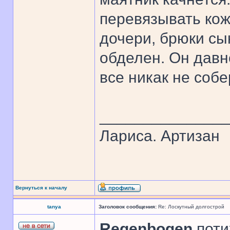
перевязывать ко
дочери, брюки сын
обделен. Он давн
все никак не собе
______________
Лариса. Артизан
Вернуться к началу
tanya
Заголовок сообщения:
Re: Лоскутный долгострой
Regenbogen
,поти