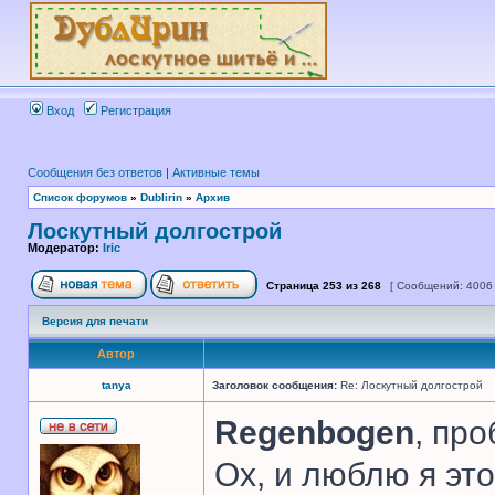
Вход
Регистрация
Сообщения без ответов
|
Активные темы
Список форумов
»
Dublirin
»
Архив
Лоскутный долгострой
Модератор:
Iric
Страница
253
из
268
[ Сообщений: 4006
Версия для печати
Автор
tanya
Заголовок сообщения:
Re: Лоскутный долгострой
Regenbogen
, про
Ох, и люблю я это