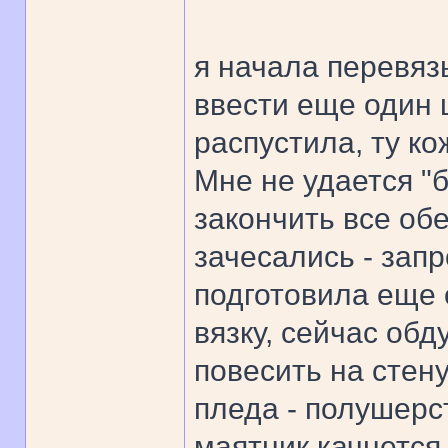
я начала перевяз
ввести еще один ц
распустила, ту ко
Мне не удается "б
закончить все обе
зачесались - запр
подготовила еще 
вязку, сейчас об
повесить на стену
пледа - полушерст
маятник качнется