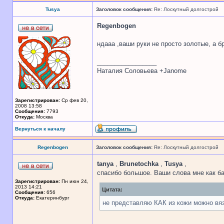
Tusya
Заголовок сообщения:
Re: Лоскутный долгострой
Regenbogen
ндааа ,ваши руки не просто золотые, а 
_________________
Наталия Соловьева +Janome
Зарегистрирован:
Ср фев 20,
2008 13:58
Сообщения:
7793
Откуда:
Москва
Вернуться к началу
Regenbogen
Заголовок сообщения:
Re: Лоскутный долгострой
tanya
,
Brunetochka
,
Tusya
,
спасибо большое. Ваши слова мне как б
Зарегистрирован:
Пн июн 24,
2013 14:21
Цитата:
Сообщения:
656
Откуда:
Екатеринбург
не представляю КАК из кожи можно вя