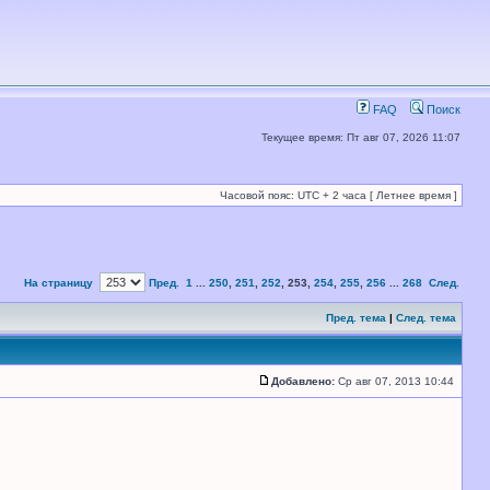
FAQ
Поиск
Текущее время: Пт авг 07, 2026 11:07
Часовой пояс: UTC + 2 часа [ Летнее время ]
На страницу
Пред.
1
...
250
,
251
,
252
,
253
,
254
,
255
,
256
...
268
След.
Пред. тема
|
След. тема
Добавлено:
Ср авг 07, 2013 10:44