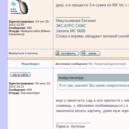
два), и в процессе 3-я сумка по МК Iric
_________________
Никульникова Евгения
Зарегистрирован:
Сб окт 20,
2012 12:50
ЭКС-КУРС СХМС
Сообщения:
362
Janome MC 6600
Откуда:
Новороссийск (Южно-
Сахалинск)
Слова и впрямь обладают великой силой. 
Вернуться к началу
Regenbogen
Заголовок сообщения:
Re: Лоскутный долгострой
hodga писал(а):
Зарегистрирован:
Пн июн 24,
Я от вас шалею! Вы какие энергетичес
2013 14:21
Сообщения:
656
Откуда:
Екатеринбург
еще у меня есть сад и все прелести с н
снимешь, с яблонями пообнимаешься ( я 
закончила вязать картину, даже муж оцен
_________________
Лариса. Артизан