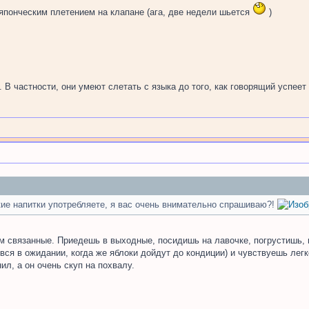
 с японческим плетением на клапане (ага, две недели шьется
)
В частности, они умеют слетать с языка до того, как говорящий успеет з
кие напитки употребляете, я вас очень внимательно спрашиваю?!
им связанные. Приедешь в выходные, посидишь на лавочке, погрустишь,
вся в ожидании, когда же яблоки дойдут до кондиции) и чувствуешь легк
ил, а он очень скуп на похвалу.