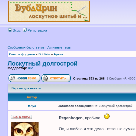
Вход
Регистрация
Сообщения без ответов
|
Активные темы
Список форумов
»
Dublirin
»
Архив
Лоскутный долгострой
Модератор:
Iric
Страница
253
из
268
[ Сообщений: 4006
Версия для печати
Автор
tanya
Заголовок сообщения:
Re: Лоскутный долгострой
Regenbogen
, пробило !
Ох, и люблю я это дело - вязаные сумки ,