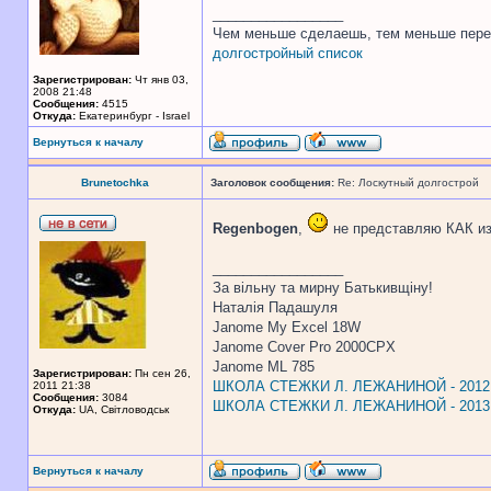
_________________
Чем меньше сделаешь, тем меньше пере
долгостройный список
Зарегистрирован:
Чт янв 03,
2008 21:48
Сообщения:
4515
Откуда:
Екатеринбург - Israel
Вернуться к началу
Brunetochka
Заголовок сообщения:
Re: Лоскутный долгострой
Regenbogen
,
не представляю КАК из
_________________
За вiльну та мирну Батькивщiну!
Наталiя Падашуля
Janome My Excel 18W
Janome Cover Pro 2000CPX
Janome ML 785
Зарегистрирован:
Пн сен 26,
ШКОЛА СТЕЖКИ Л. ЛЕЖАНИНОЙ - 2012
2011 21:38
Сообщения:
3084
ШКОЛА СТЕЖКИ Л. ЛЕЖАНИНОЙ - 2013
Откуда:
UA, Свiтловодськ
Вернуться к началу