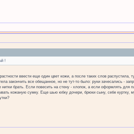
й !
астности ввести еще один цвет кожи, а после таких слов распустила, ту
тела закончить все обещанное, но не тут-то было: руки зачесались - зап
 нитки брать. Если повесить на стену - хлопок, а если оформлять для п
вать кожаную сумку. Еще шью юбку дочери, брюки сыну, себе куртку, му
утки?