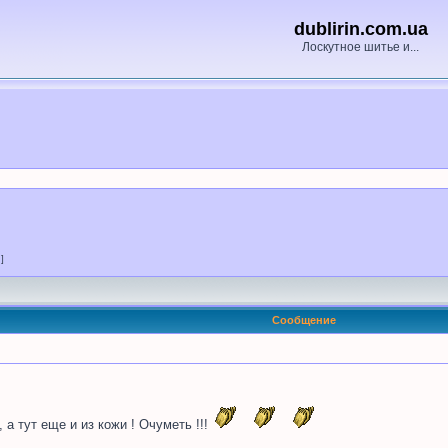
dublirin.com.ua
Лоскутное шитье и...
 ]
Сообщение
 а тут еще и из кожи ! Очуметь !!!