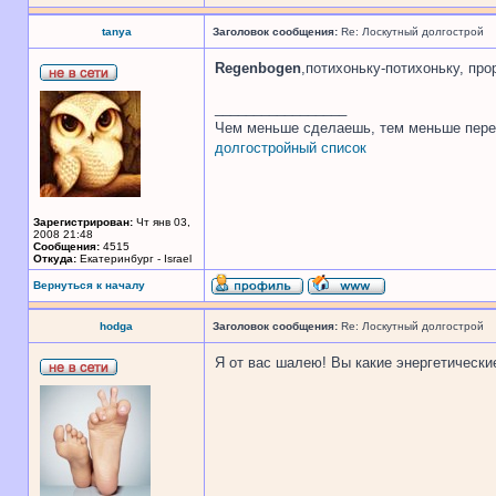
tanya
Заголовок сообщения:
Re: Лоскутный долгострой
Regenbogen
,потихоньку-потихоньку, про
_________________
Чем меньше сделаешь, тем меньше пере
долгостройный список
Зарегистрирован:
Чт янв 03,
2008 21:48
Сообщения:
4515
Откуда:
Екатеринбург - Israel
Вернуться к началу
hodga
Заголовок сообщения:
Re: Лоскутный долгострой
Я от вас шалею! Вы какие энергетически