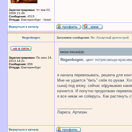
Зарегистрирован:
Чт янв 03,
2008 21:48
Сообщения:
4515
Откуда:
Екатеринбург - Israel
Вернуться к началу
Regenbogen
Заголовок сообщения:
Re: Лоскутный долгострой
tanya писал(а):
Зарегистрирован:
Пн июн 24,
Regenbogen
, цвет потрясающе-красивы
2013 14:21
Сообщения:
656
Откуда:
Екатеринбург
я начала перевязывать, решила для контр
Мне не удается "бить" себя по рукам. Хо
сына) под вязку, сейчас обдумываю какие
качнется. И попутно продолжаю перевязы
я все никак не соберусь. Как растянуть с
_________________
Лариса. Артизан
Вернуться к началу