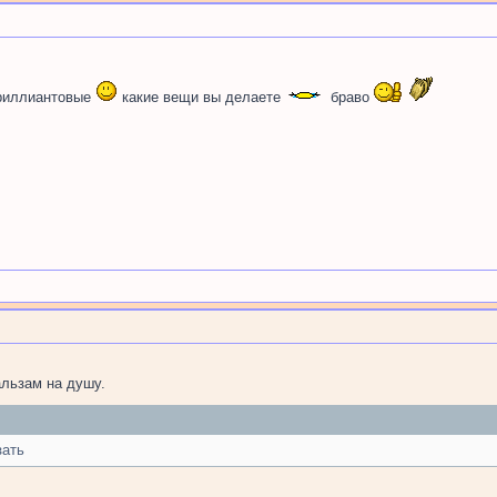
бриллиантовые
какие вещи вы делаете
браво
альзам на душу.
зать