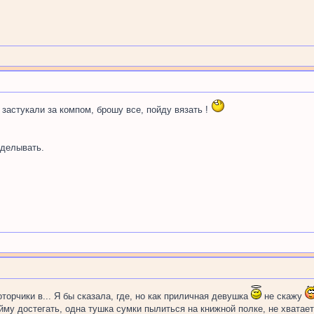
 застукали за компом, брошу все, пойду вязать !
делывать.
оторчики в... Я бы сказала, где, но как приличная девушка
не скажу
йму достегать, одна тушка сумки пылиться на книжной полке, не хватает