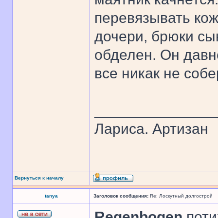
перевязывать ко
дочери, брюки сын
обделен. Он давн
все никак не собе
______________
Лариса. Артизан
Вернуться к началу
tanya
Заголовок сообщения:
Re: Лоскутный долгострой
Regenbogen
,поти