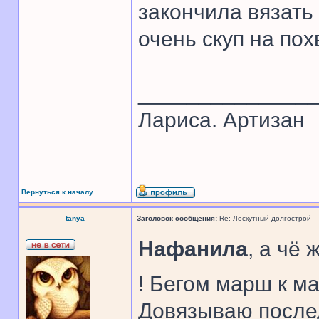
закончила вязать 
очень скуп на пох
______________
Лариса. Артизан
Вернуться к началу
tanya
Заголовок сообщения:
Re: Лоскутный долгострой
Нафанила
, а чё
! Бегом марш к м
Довязываю послед