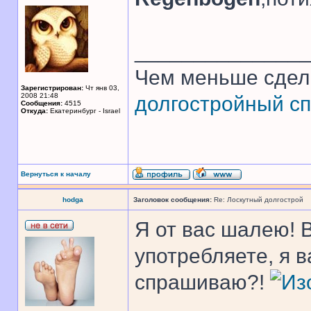
______________
Чем меньше сдел
Зарегистрирован:
Чт янв 03,
2008 21:48
долгостройный сп
Сообщения:
4515
Откуда:
Екатеринбург - Israel
Вернуться к началу
hodga
Заголовок сообщения:
Re: Лоскутный долгострой
Я от вас шалею! 
употребляете, я 
спрашиваю?!