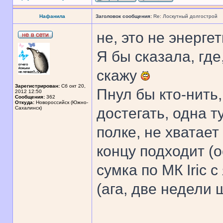
Нафанила
Заголовок сообщения:
Re: Лоскутный долгострой
не, это не энергет
Я бы сказала, гд
скажу
Зарегистрирован:
Сб окт 20,
Пнул бы кто-нить
2012 12:50
Сообщения:
362
Откуда:
Новороссийск (Южно-
Сахалинск)
достегать, одна 
полке, не хватает
концу подходит (о
сумка по МК Iric 
(ага, две недели