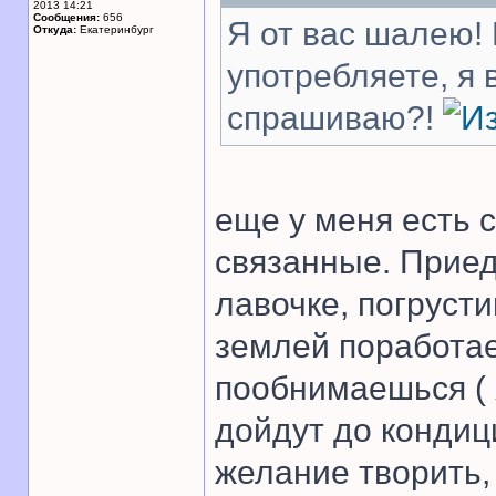
2013 14:21
Сообщения:
656
Я от вас шалею! 
Откуда:
Екатеринбург
употребляете, я
спрашиваю?!
еще у меня есть с
связанные. Прие
лавочке, погруст
землей поработа
пообнимаешься ( 
дойдут до кондиц
желание творить,