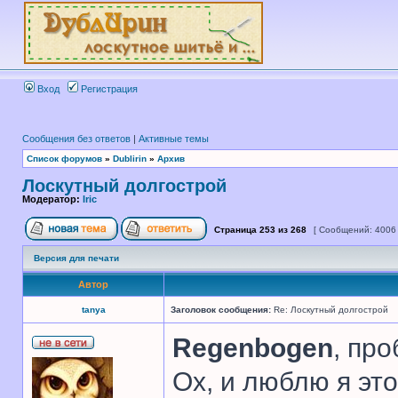
Вход
Регистрация
Сообщения без ответов
|
Активные темы
Список форумов
»
Dublirin
»
Архив
Лоскутный долгострой
Модератор:
Iric
Страница
253
из
268
[ Сообщений: 4006
Версия для печати
Автор
tanya
Заголовок сообщения:
Re: Лоскутный долгострой
Regenbogen
, про
Ох, и люблю я это