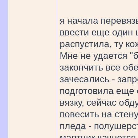
я начала перевяз
ввести еще один ц
распустила, ту ко
Мне не удается "б
закончить все обе
зачесались - запр
подготовила еще 
вязку, сейчас об
повесить на стену
пледа - полушерст
маятник качнется