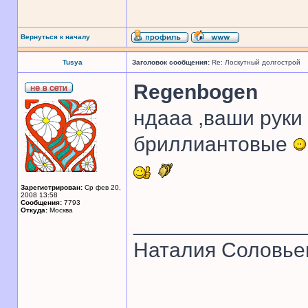
Вернуться к началу
Tusya
Заголовок сообщения:
Re: Лоскутный долгострой
Regenbogen
ндааа ,ваши руки 
бриллиантовые
Зарегистрирован:
Ср фев 20,
2008 13:58
Сообщения:
7793
Откуда:
Москва
______________
Наталия Соловье