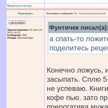
Вернуться к началу
Regenbogen
Заголовок сообщения:
Re: Лоскутный долгострой
Фунтичек писал(а)
Зарегистрирован:
Пн июн 24,
2013 14:21
Сообщения:
656
а спать-то ложит
Откуда:
Екатеринбург
поделитесь рецеп
Конечно ложусь, 
засыпать. Сплю 5
не успеваю. Книги
кофе пью. зато пр
прерогатива мужа