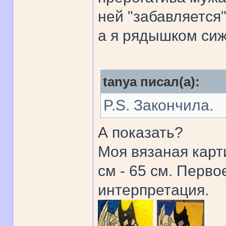
ней "забавляется"
а я рядышком сиж
tanya писал(а):
P.S. Закончила.
А показать?
Моя вязаная карт
см - 65 см. Перво
интерпретация.