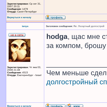
Зарегистрирован:
Ср окт 31,
2007 20:11
Сообщения:
1479
Откуда:
Санкт-Петербург
Вернуться к началу
tanya
Заголовок сообщения:
Re: Лоскутный долгострой
hodga
, щас мне с
за компом, брошу 
______________
Зарегистрирован:
Чт янв 03,
2008 21:48
Чем меньше сдел
Сообщения:
4515
Откуда:
Екатеринбург - Israel
долгостройный сп
Вернуться к началу