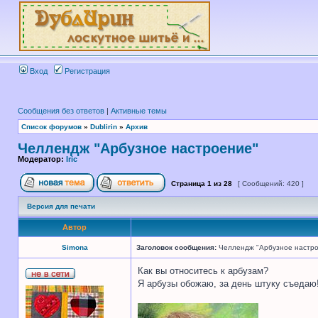
Вход
Регистрация
Сообщения без ответов
|
Активные темы
Список форумов
»
Dublirin
»
Архив
Челлендж "Арбузное настроение"
Модератор:
Iric
Страница
1
из
28
[ Сообщений: 420 ]
Версия для печати
Автор
Simona
Заголовок сообщения:
Челлендж "Арбузное настр
Как вы относитесь к арбузам?
Я арбузы обожаю, за день штуку съедаю