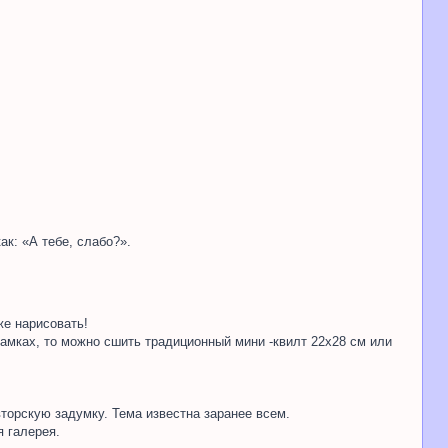
ак: «А тебе, слабо?».
же нарисовать!
рамках, то можно сшить традиционный мини -квилт 22х28 см или
торскую задумку. Тема известна заранее всем.
я галерея.