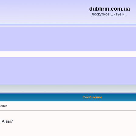
dublirin.com.ua
Лоскутное шитье и...
Сообщение
оение"
! А вы?