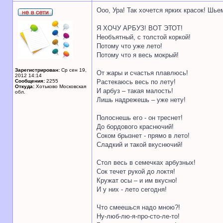
Ооо, Ура! Так хочется ярких красок! Шье
Я ХОЧУ АРБУЗ! ВОТ ЭТОТ!
Необъятный, с толстой коркой!
Потому что уже лето!
Потому что я весь мокрый!
Зарегистрирован:
Ср сен 19,
От жары и счастья плавлюсь!
2012 14:14
Сообщения:
2255
Растекаюсь весь по лету!
Откуда:
Хотьково Московская
И арбуз – такая малость!
обл.
Лишь надрежешь – уже нету!
Полоснешь его - он треснет!
До бордового краснючий!
Соком брызнет - прямо в лето!
Сладкий и такой вкуснючий!
Стол весь в семечках арбузных!
Сок течет рукой до локтя!
Кружат осы – и им вкусно!
И у них - лето сегодня!
Что смеешься надо мною?!
Ну-люб-лю-я-про-сто-ле-то!