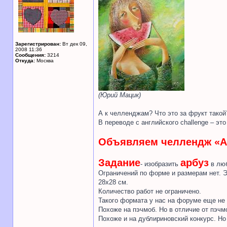
Зарегистрирован:
Вт дек 09,
2008 11:36
Сообщения:
3214
Откуда:
Москва
(Юрий Мацик)
А к челленджам? Что это за фрукт такой
В переводе с английского challenge – эт
Объявляем челлендж «Ар
Задание
арбуз
- изобразить
в люб
Ограничений по форме и размерам нет. Э
28х28 см.
Количество работ не ограничено.
Такого формата у нас на форуме еще не
Похоже на пэчмоб. Но в отличие от пэчм
Похоже и на дублириновский конкурс. Но 