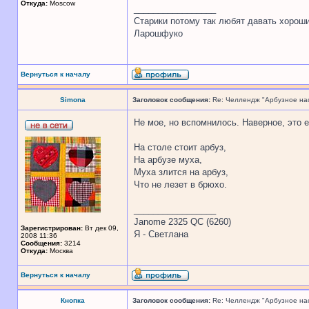
Откуда:
Moscow
_________________
Старики потому так любят давать хорош
Ларошфуко
Вернуться к началу
Simona
Заголовок сообщения:
Re: Челлендж "Арбузное на
Не мое, но вспомнилось. Наверное, это 
На столе стоит арбуз,
На арбузе муха,
Муха злится на арбуз,
Что не лезет в брюхо.
_________________
Janome 2325 QC (6260)
Зарегистрирован:
Вт дек 09,
Я - Светлана
2008 11:36
Сообщения:
3214
Откуда:
Москва
Вернуться к началу
Кнопка
Заголовок сообщения:
Re: Челлендж "Арбузное на