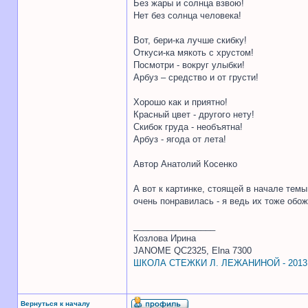
Без жары и солнца взвою!
Нет без солнца человека!
Вот, бери-ка лучше скибку!
Откуси-ка мякоть с хрустом!
Посмотри - вокруг улыбки!
Арбуз – средство и от грусти!
Хорошо как и приятно!
Красный цвет - другого нету!
Скибок груда - необъятна!
Арбуз - ягода от лета!
Автор Анатолий Косенко
А вот к картинке, стоящей в начале тем
очень понравилась - я ведь их тоже обож
_________________
Козлова Ирина
JANOME QC2325, Elna 7300
ШКОЛА СТЕЖКИ Л. ЛЕЖАНИНОЙ - 2013
Вернуться к началу