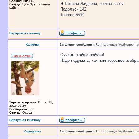
Сообщения:
142
Я Татьяна Жидкова, ко мне на ты.
Откуда:
Гусь- Хрустальный
район
Подольск 142
Janome 5519
Вернуться к началу
Колючка
Заголовок сообщения:
Re: Челлендж "Арбузное на
Оччень люблю арбузы!
Надо подумать, как поинтереснее изобраз
Зарегистрирован:
Вт окт 12,
2010 09:20
Сообщения:
868
Откуда:
Одеса
Вернуться к началу
Серединка
Заголовок сообщения:
Re: Челлендж "Арбузное на