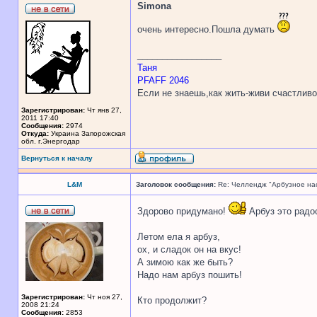
Simona
очень интересно.Пошла думать
_________________
Таня
PFAFF 2046
Если не знаешь,как жить-живи счастливо
Зарегистрирован:
Чт янв 27,
2011 17:40
Сообщения:
2974
Откуда:
Украина Запорожская
обл. г.Энергодар
Вернуться к началу
L&M
Заголовок сообщения:
Re: Челлендж "Арбузное на
Здорово придумано!
Арбуз это радос
Летом ела я арбуз,
ох, и сладок он на вкус!
А зимою как же быть?
Надо нам арбуз пошить!
Зарегистрирован:
Чт ноя 27,
Кто продолжит?
2008 21:24
Сообщения:
2853