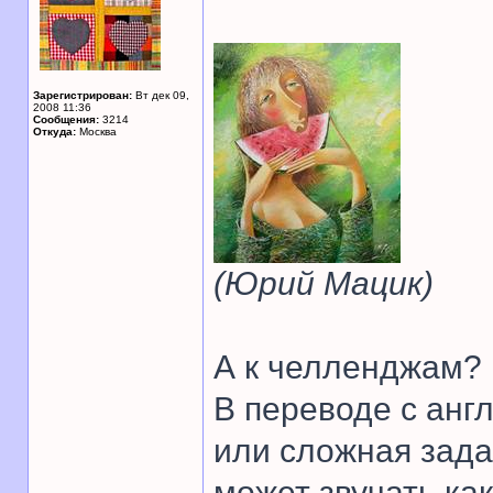
Зарегистрирован:
Вт дек 09,
2008 11:36
Сообщения:
3214
Откуда:
Москва
(Юрий Мацик)
А к челленджам? 
В переводе с англ
или сложная зада
может звучать как