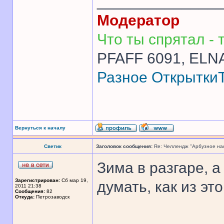
______________
Модератор
Что ты спрятал - т
PFAFF 6091, ELNA
Разное
Открытки
Вернуться к началу
Светик
Заголовок сообщения:
Re: Челлендж "Арбузное на
Зима в разгаре, 
Зарегистрирован:
Сб мар 19,
думать, как из э
2011 21:38
Сообщения:
82
Откуда:
Петрозаводск