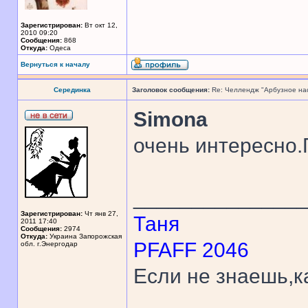
Зарегистрирован:
Вт окт 12,
2010 09:20
Сообщения:
868
Откуда:
Одеса
Вернуться к началу
Серединка
Заголовок сообщения:
Re: Челлендж "Арбузное на
Simona
очень интересно
______________
Зарегистрирован:
Чт янв 27,
Таня
2011 17:40
Сообщения:
2974
Откуда:
Украина Запорожская
PFAFF 2046
обл. г.Энергодар
Если не знаешь,к