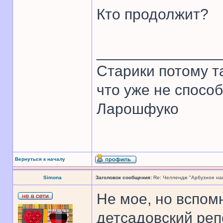
Кто продолжит?
______________
Старики потому т
что уже не спосо
Ларошфуко
Вернуться к началу
Simona
Заголовок сообщения:
Re: Челлендж "Арбузное на
Не мое, но вспом
детсадовский реп