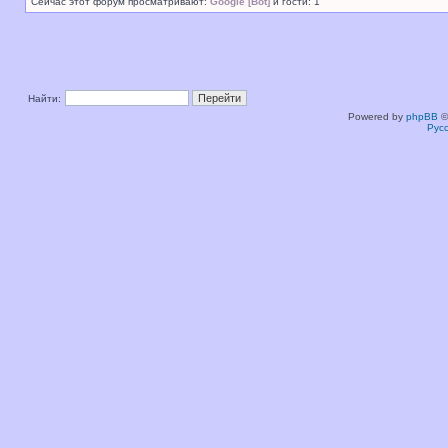
Сейчас этот форум просматривают:
Google [Bot]
и гости: 1
Найти:
Powered by
phpBB
©
Рус