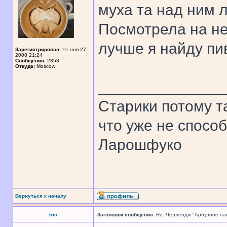
муха та над ним л
Посмотрела на не
лучше я найду пи
Зарегистрирован:
Чт ноя 27,
2008 21:24
Сообщения:
2853
Откуда:
Moscow
______________
Старики потому т
что уже не спосо
Ларошфуко
Вернуться к началу
Iric
Заголовок сообщения:
Re: Челлендж "Арбузное на