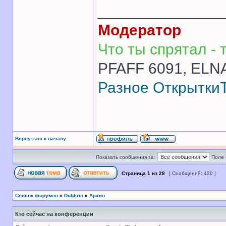
______________
Модератор
Что ты спрятал - т
PFAFF 6091, ELNA
Разное
Открытки
Вернуться к началу
Показать сообщения за:
Поле 
Страница
1
из
28
[ Сообщений: 420 ]
Список форумов
»
Dublirin
»
Архив
Кто сейчас на конференции