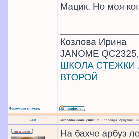
Мацик. Но моя ко
______________
Козлова Ирина
JANOME QC2325, 
ШКОЛА СТЕЖКИ Л
ВТОРОЙ
Вернуться к началу
L&M
Заголовок сообщения:
Re: Челлендж "Арбузное на
На бахче арбуз ле