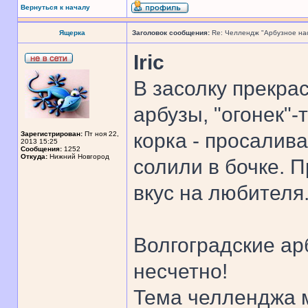
Вернуться к началу
Ящерка
Заголовок сообщения:
Re: Челлендж "Арбузное на
Iric
В засолку прекра
арбузы, "огонек"-
корка - просалив
Зарегистрирован:
Пт ноя 22,
2013 15:25
Сообщения:
1252
Откуда:
Нижний Новгород
солили в бочке. П
вкус на любителя
Волгоградские ар
несчетно!
Тема челленджа м