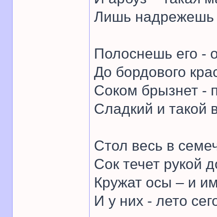
Лишь надрежешь –
Полоснешь его - о
До бордового кра
Соком брызнет - п
Сладкий и такой 
Стол весь в семе
Сок течет рукой д
Кружат осы – и им
И у них - лето сег