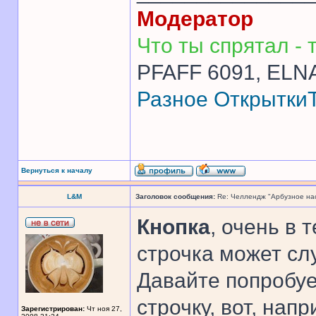
Модератор
Что ты спрятал - т
PFAFF 6091, ELNA
Разное
Открытки
Вернуться к началу
L&M
Заголовок сообщения:
Re: Челлендж "Арбузное на
Кнопка
, очень в 
строчка может сл
Давайте попробу
строчку, вот, напр
Зарегистрирован:
Чт ноя 27,