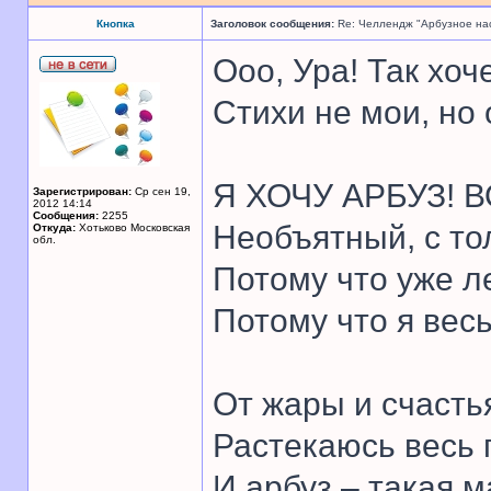
Кнопка
Заголовок сообщения:
Re: Челлендж "Арбузное на
Ооо, Ура! Так хоч
Стихи не мои, но
Я ХОЧУ АРБУЗ! В
Зарегистрирован:
Ср сен 19,
2012 14:14
Сообщения:
2255
Необъятный, с то
Откуда:
Хотьково Московская
обл.
Потому что уже л
Потому что я вес
От жары и счасть
Растекаюсь весь 
И арбуз – такая м