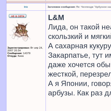
Iric
Заголовок сообщения:
Re: Челлендж "Арбузное на
L&M
Лида, он такой не
скользкий и мягкий
А сахарная кукуру
Зарегистрирован:
Вт апр 24,
2007 20:34
Закарпатье, тут и
Сообщения:
14379
Откуда:
Киев
даже хочется обы
жесткой, перезре
А я Японии, гово
арбузы. Как раз д