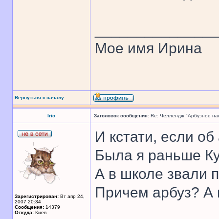
______________
Мое имя Ирина
Вернуться к началу
Iric
Заголовок сообщения:
Re: Челлендж "Арбузное на
И кстати, если об
Была я раньше К
А в школе звали п
Причем арбуз? А 
Зарегистрирован:
Вт апр 24,
2007 20:34
Сообщения:
14379
Откуда:
Киев