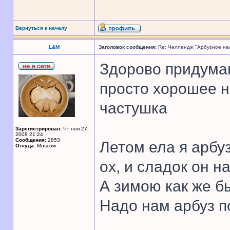
Вернуться к началу
L&M
Заголовок сообщения:
Re: Челлендж "Арбузное на
Здорово придума
просто хорошее н
частушка
Зарегистрирован:
Чт ноя 27,
2008 21:24
Сообщения:
2853
Летом ела я арбуз
Откуда:
Moscow
ох, и сладок он на
А зимою как же б
Надо нам арбуз п