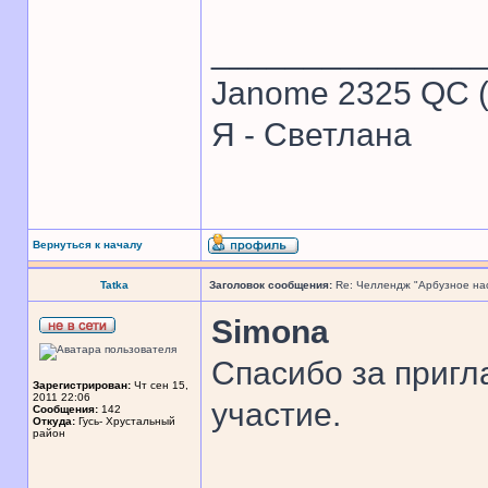
______________
Janome 2325 QC (
Я - Светлана
Вернуться к началу
Tatka
Заголовок сообщения:
Re: Челлендж "Арбузное на
Simona
Спасибо за пригл
Зарегистрирован:
Чт сен 15,
2011 22:06
участие.
Сообщения:
142
Откуда:
Гусь- Хрустальный
район