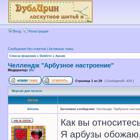
Вход
Регистрация
Сообщения без ответов
|
Активные темы
Список форумов
»
Dublirin
»
Архив
Челлендж "Арбузное настроение"
Модератор:
Iric
Страница
1
из
28
[ Сообщений: 420 ]
Версия для печати
Автор
Simona
Заголовок сообщения:
Челлендж "Арбузное настр
Как вы относитес
Я арбузы обожаю,