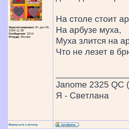
На столе стоит ар
На арбузе муха,
Зарегистрирован:
Вт дек 09,
2008 11:36
Сообщения:
3214
Откуда:
Москва
Муха злится на ар
Что не лезет в бр
______________
Janome 2325 QC (
Я - Светлана
Вернуться к началу