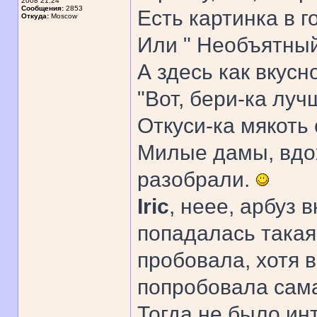
2008 21:24
Сообщения:
2853
Есть картинка в г
Откуда:
Moscow
Или " Необъятный,
А здесь как вкусно
"Вот, бери-ка луч
Откуси-ка мякоть с 
Милые дамы, вдох
разобрали.
Iric
, неее, арбуз 
попадалась такая
пробовала, хотя 
попробовала сама 
Тогда не было ин