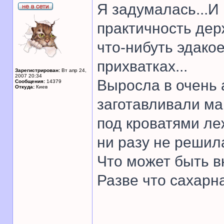
Я задумалась...И 
практичность дер
что-нибуть эдакое
прихватках...
Зарегистрирован:
Вт апр 24,
2007 20:34
Выросла в очень 
Сообщения:
14379
Откуда:
Киев
заготавливали ма
под кроватями ле
ни разу не решил
Что может быть в
Разве что сахарна
______________