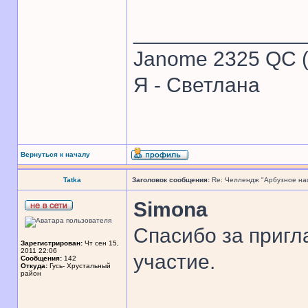
______________
Janome 2325 QC (
Я - Светлана
Вернуться к началу
Tatka
Заголовок сообщения:
Re: Челлендж "Арбузное на
Simona
Спасибо за пригл
Зарегистрирован:
Чт сен 15,
2011 22:06
участие.
Сообщения:
142
Откуда:
Гусь- Хрустальный
район