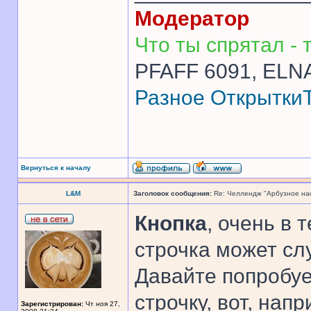
Модератор
Что ты спрятал - т
PFAFF 6091, ELNA
Разное
Открытки
Вернуться к началу
L&M
Заголовок сообщения:
Re: Челлендж "Арбузное на
Кнопка
, очень в 
строчка может сл
Давайте попробу
строчку, вот, напр
Зарегистрирован:
Чт ноя 27,