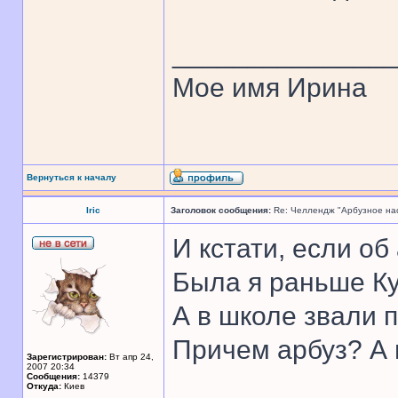
______________
Мое имя Ирина
Вернуться к началу
Iric
Заголовок сообщения:
Re: Челлендж "Арбузное на
И кстати, если об
Была я раньше К
А в школе звали п
Причем арбуз? А 
Зарегистрирован:
Вт апр 24,
2007 20:34
Сообщения:
14379
Откуда:
Киев