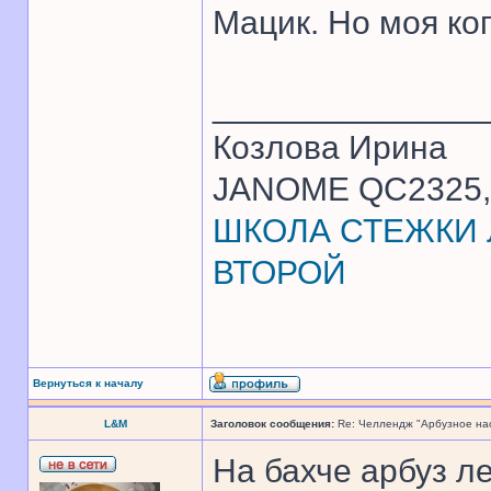
Мацик. Но моя ко
______________
Козлова Ирина
JANOME QC2325, 
ШКОЛА СТЕЖКИ Л
ВТОРОЙ
Вернуться к началу
L&M
Заголовок сообщения:
Re: Челлендж "Арбузное на
На бахче арбуз ле