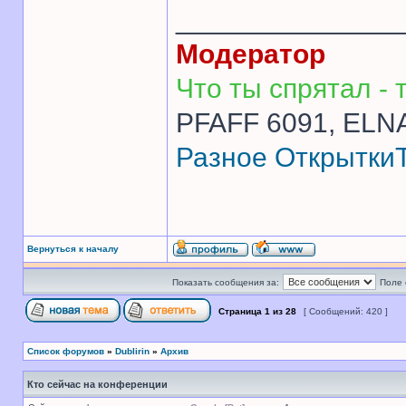
______________
Модератор
Что ты спрятал - т
PFAFF 6091, ELNA
Разное
Открытки
Вернуться к началу
Показать сообщения за:
Поле 
Страница
1
из
28
[ Сообщений: 420 ]
Список форумов
»
Dublirin
»
Архив
Кто сейчас на конференции