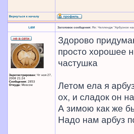
Вернуться к началу
L&M
Заголовок сообщения:
Re: Челлендж "Арбузное на
Здорово придума
просто хорошее н
частушка
Зарегистрирован:
Чт ноя 27,
2008 21:24
Сообщения:
2853
Летом ела я арбуз
Откуда:
Moscow
ох, и сладок он на
А зимою как же б
Надо нам арбуз п