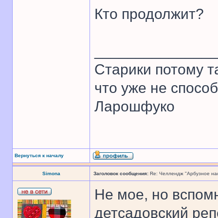
Кто продолжит?
______________
Старики потому т
что уже не спосо
Ларошфуко
Вернуться к началу
Simona
Заголовок сообщения:
Re: Челлендж "Арбузное на
Не мое, но вспом
детсадовский реп