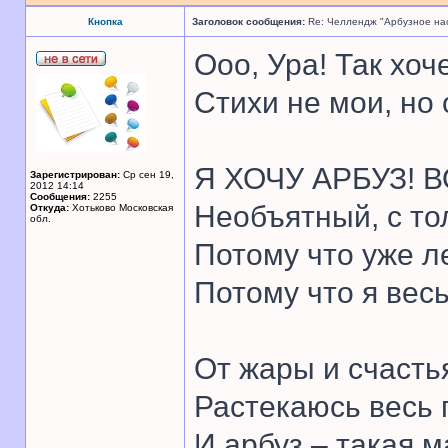
Кнопка
Заголовок сообщения:
Re: Челлендж "Арбузное на
Ооо, Ура! Так хоч
Стихи не мои, но
Я ХОЧУ АРБУЗ! В
Зарегистрирован:
Ср сен 19,
2012 14:14
Сообщения:
2255
Необъятный, с то
Откуда:
Хотьково Московская
обл.
Потому что уже л
Потому что я вес
От жары и счасть
Растекаюсь весь 
И арбуз – такая м