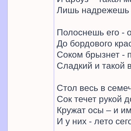
Лишь надрежешь –
Полоснешь его - о
До бордового кра
Соком брызнет - п
Сладкий и такой 
Стол весь в семе
Сок течет рукой д
Кружат осы – и им
И у них - лето сег