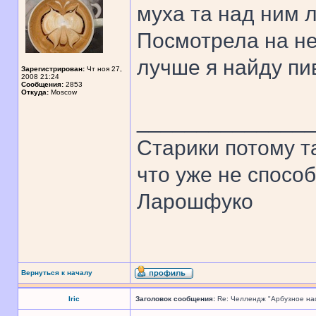
муха та над ним л
Посмотрела на не
лучше я найду пи
Зарегистрирован:
Чт ноя 27,
2008 21:24
Сообщения:
2853
Откуда:
Moscow
______________
Старики потому т
что уже не спосо
Ларошфуко
Вернуться к началу
Iric
Заголовок сообщения:
Re: Челлендж "Арбузное на