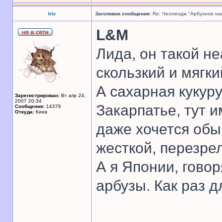
Iric
Заголовок сообщения:
Re: Челлендж "Арбузное на
L&M
Лида, он такой не
скользкий и мягкий
А сахарная кукуру
Зарегистрирован:
Вт апр 24,
2007 20:34
Закарпатье, тут и
Сообщения:
14379
Откуда:
Киев
даже хочется обы
жесткой, перезре
А я Японии, гово
арбузы. Как раз д