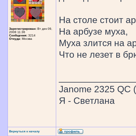
На столе стоит ар
На арбузе муха,
Зарегистрирован:
Вт дек 09,
2008 11:36
Сообщения:
3214
Откуда:
Москва
Муха злится на ар
Что не лезет в бр
______________
Janome 2325 QC (
Я - Светлана
Вернуться к началу