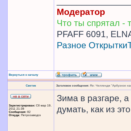
______________
Модератор
Что ты спрятал - т
PFAFF 6091, ELNA
Разное
Открытки
Вернуться к началу
Светик
Заголовок сообщения:
Re: Челлендж "Арбузное на
Зима в разгаре, 
Зарегистрирован:
Сб мар 19,
думать, как из э
2011 21:38
Сообщения:
82
Откуда:
Петрозаводск