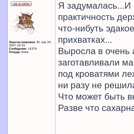
Я задумалась...И 
практичность дер
что-нибуть эдакое
прихватках...
Зарегистрирован:
Вт апр 24,
2007 20:34
Выросла в очень 
Сообщения:
14379
Откуда:
Киев
заготавливали ма
под кроватями ле
ни разу не решил
Что может быть в
Разве что сахарна
______________