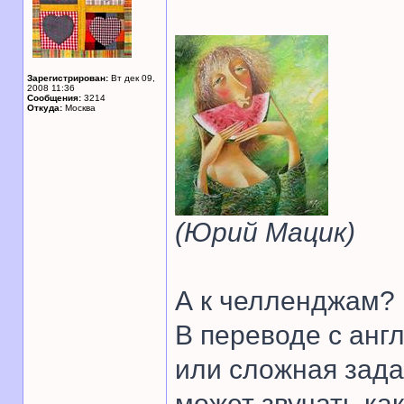
Зарегистрирован:
Вт дек 09,
2008 11:36
Сообщения:
3214
Откуда:
Москва
(Юрий Мацик)
А к челленджам? 
В переводе с англ
или сложная зада
может звучать как