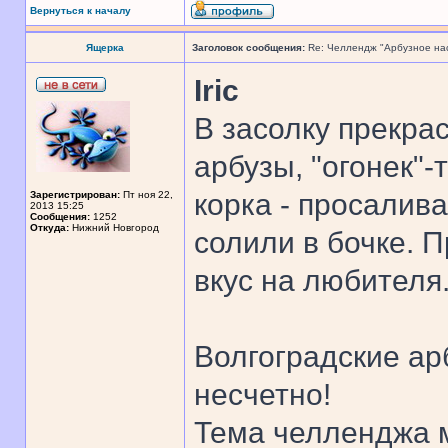
Вернуться к началу
Ящерка
Заголовок сообщения:
Re: Челлендж "Арбузное на
Iric
В засолку прекра
арбузы, "огонек"-
корка - просалив
Зарегистрирован:
Пт ноя 22,
2013 15:25
Сообщения:
1252
Откуда:
Нижний Новгород
солили в бочке. П
вкус на любителя
Волгоградские ар
несчетно!
Тема челленджа м