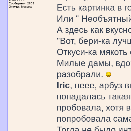
2008 21:24
Сообщения:
2853
Есть картинка в г
Откуда:
Moscow
Или " Необъятный,
А здесь как вкусно
"Вот, бери-ка луч
Откуси-ка мякоть с 
Милые дамы, вдох
разобрали.
Iric
, неее, арбуз 
попадалась такая
пробовала, хотя 
попробовала сама 
Тогда не было ин