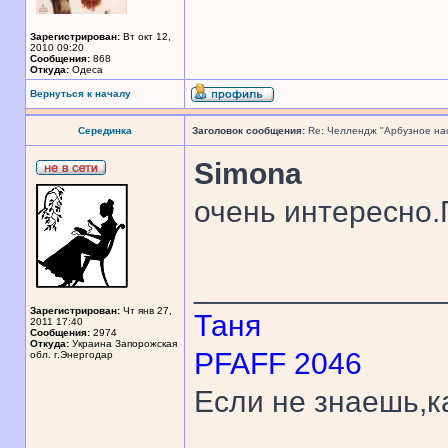
Зарегистрирован:
Вт окт 12,
2010 09:20
Сообщения:
868
Откуда:
Одеса
Вернуться к началу
Серединка
Заголовок сообщения:
Re: Челлендж "Арбузное на
Simona
очень интересно
______________
Зарегистрирован:
Чт янв 27,
Таня
2011 17:40
Сообщения:
2974
Откуда:
Украина Запорожская
PFAFF 2046
обл. г.Энергодар
Если не знаешь,к