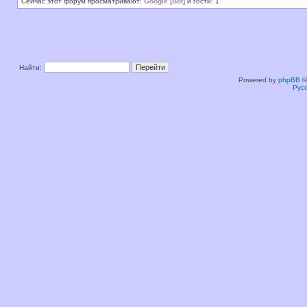
Сейчас этот форум просматривают:
Google [Bot]
и гости: 1
Найти:
Powered by
phpBB
©
Рус