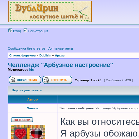
Вход
Регистрация
Сообщения без ответов
|
Активные темы
Список форумов
»
Dublirin
»
Архив
Челлендж "Арбузное настроение"
Модератор:
Iric
Страница
1
из
28
[ Сообщений: 420 ]
Версия для печати
Автор
Simona
Заголовок сообщения:
Челлендж "Арбузное настр
Как вы относитес
Я арбузы обожаю,