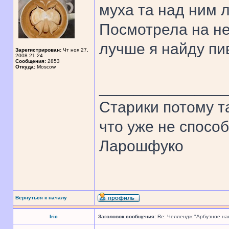
муха та над ним л
Посмотрела на не
лучше я найду пи
Зарегистрирован:
Чт ноя 27,
2008 21:24
Сообщения:
2853
Откуда:
Moscow
______________
Старики потому т
что уже не спосо
Ларошфуко
Вернуться к началу
Iric
Заголовок сообщения:
Re: Челлендж "Арбузное на