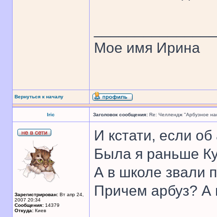
______________
Мое имя Ирина
Вернуться к началу
Iric
Заголовок сообщения:
Re: Челлендж "Арбузное на
И кстати, если об
Была я раньше К
А в школе звали п
Причем арбуз? А 
Зарегистрирован:
Вт апр 24,
2007 20:34
Сообщения:
14379
Откуда:
Киев