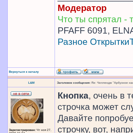
Модератор
Что ты спрятал - т
PFAFF 6091, ELNA
Разное
Открытки
Вернуться к началу
L&M
Заголовок сообщения:
Re: Челлендж "Арбузное на
Кнопка
, очень в 
строчка может сл
Давайте попробу
строчку, вот, напр
Зарегистрирован:
Чт ноя 27,