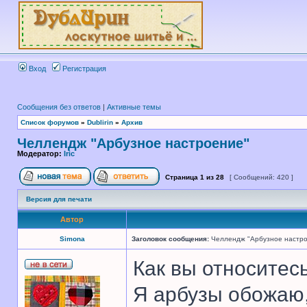
Вход
Регистрация
Сообщения без ответов
|
Активные темы
Список форумов
»
Dublirin
»
Архив
Челлендж "Арбузное настроение"
Модератор:
Iric
Страница
1
из
28
[ Сообщений: 420 ]
Версия для печати
Автор
Simona
Заголовок сообщения:
Челлендж "Арбузное настр
Как вы относитес
Я арбузы обожаю,