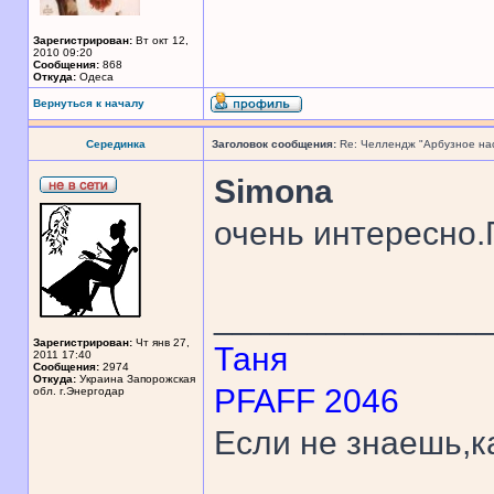
Зарегистрирован:
Вт окт 12,
2010 09:20
Сообщения:
868
Откуда:
Одеса
Вернуться к началу
Серединка
Заголовок сообщения:
Re: Челлендж "Арбузное на
Simona
очень интересно
______________
Зарегистрирован:
Чт янв 27,
Таня
2011 17:40
Сообщения:
2974
Откуда:
Украина Запорожская
PFAFF 2046
обл. г.Энергодар
Если не знаешь,к