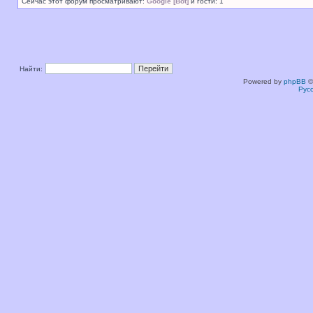
Сейчас этот форум просматривают:
Google [Bot]
и гости: 1
Найти:
Powered by
phpBB
©
Рус