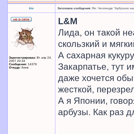
Iric
Заголовок сообщения:
Re: Челлендж "Арбузное на
L&M
Лида, он такой не
скользкий и мягкий
А сахарная кукуру
Зарегистрирован:
Вт апр 24,
2007 20:34
Закарпатье, тут и
Сообщения:
14379
Откуда:
Киев
даже хочется обы
жесткой, перезре
А я Японии, гово
арбузы. Как раз д