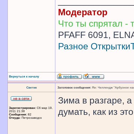
______________
Модератор
Что ты спрятал - т
PFAFF 6091, ELNA
Разное
Открытки
Вернуться к началу
Светик
Заголовок сообщения:
Re: Челлендж "Арбузное на
Зима в разгаре, 
Зарегистрирован:
Сб мар 19,
думать, как из э
2011 21:38
Сообщения:
82
Откуда:
Петрозаводск