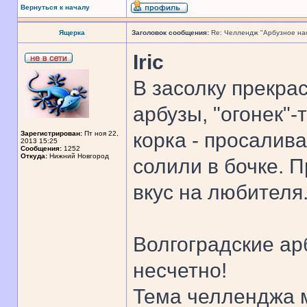
Вернуться к началу
Ящерка
Заголовок сообщения:
Re: Челлендж "Арбузное на
Iric
В засолку прекра
арбузы, "огонек"-
корка - просалив
Зарегистрирован:
Пт ноя 22,
2013 15:25
Сообщения:
1252
Откуда:
Нижний Новгород
солили в бочке. П
вкус на любителя
Волгоградские ар
несчетно!
Тема челленджа м