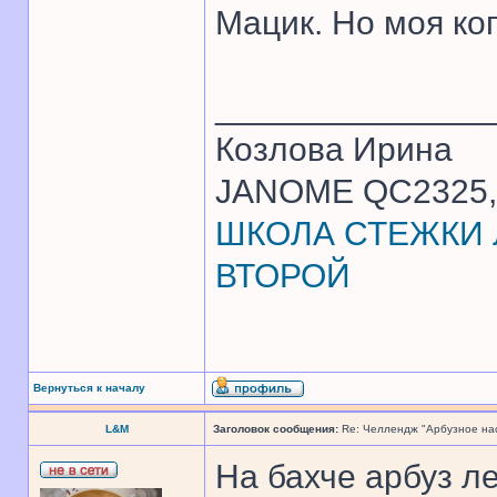
Мацик. Но моя ко
______________
Козлова Ирина
JANOME QC2325, 
ШКОЛА СТЕЖКИ Л
ВТОРОЙ
Вернуться к началу
L&M
Заголовок сообщения:
Re: Челлендж "Арбузное на
На бахче арбуз ле