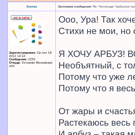
Кнопка
Заголовок сообщения:
Re: Челлендж "Арбузное на
Ооо, Ура! Так хоч
Стихи не мои, но
Я ХОЧУ АРБУЗ! В
Зарегистрирован:
Ср сен 19,
2012 14:14
Сообщения:
2255
Необъятный, с то
Откуда:
Хотьково Московская
обл.
Потому что уже л
Потому что я вес
От жары и счасть
Растекаюсь весь 
И арбуз – такая м