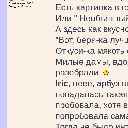
2008 21:24
Сообщения:
2853
Есть картинка в г
Откуда:
Moscow
Или " Необъятный,
А здесь как вкусно
"Вот, бери-ка луч
Откуси-ка мякоть с 
Милые дамы, вдох
разобрали.
Iric
, неее, арбуз 
попадалась такая
пробовала, хотя 
попробовала сама 
Тогда не было ин