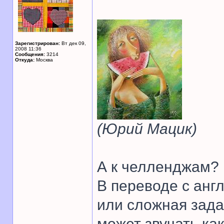
Зарегистрирован:
Вт дек 09,
2008 11:36
Сообщения:
3214
Откуда:
Москва
(Юрий Мацик)
А к челленджам? 
В переводе с англ
или сложная зада
может звучать как