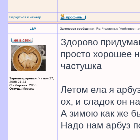
Вернуться к началу
L&M
Заголовок сообщения:
Re: Челлендж "Арбузное на
Здорово придума
просто хорошее н
частушка
Зарегистрирован:
Чт ноя 27,
2008 21:24
Сообщения:
2853
Летом ела я арбуз
Откуда:
Moscow
ох, и сладок он на
А зимою как же б
Надо нам арбуз п