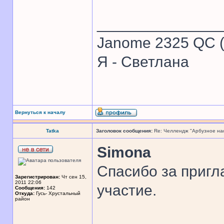
______________
Janome 2325 QC (
Я - Светлана
Вернуться к началу
Tatka
Заголовок сообщения:
Re: Челлендж "Арбузное на
Simona
Спасибо за пригл
Зарегистрирован:
Чт сен 15,
2011 22:06
участие.
Сообщения:
142
Откуда:
Гусь- Хрустальный
район