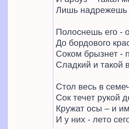
Лишь надрежешь –
Полоснешь его - о
До бордового кра
Соком брызнет - п
Сладкий и такой 
Стол весь в семе
Сок течет рукой д
Кружат осы – и им
И у них - лето сег