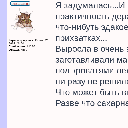
Я задумалась...И 
практичность дер
что-нибуть эдакое
прихватках...
Зарегистрирован:
Вт апр 24,
2007 20:34
Выросла в очень 
Сообщения:
14379
Откуда:
Киев
заготавливали ма
под кроватями ле
ни разу не решил
Что может быть в
Разве что сахарна
______________