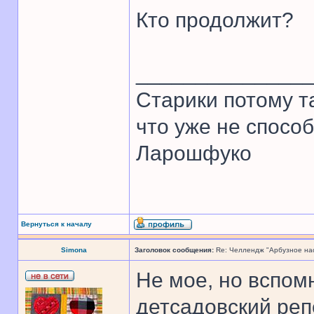
Кто продолжит?
______________
Старики потому т
что уже не спосо
Ларошфуко
Вернуться к началу
Simona
Заголовок сообщения:
Re: Челлендж "Арбузное на
Не мое, но вспом
детсадовский реп