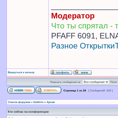
______________
Модератор
Что ты спрятал - т
PFAFF 6091, ELNA
Разное
Открытки
Вернуться к началу
Показать сообщения за:
Поле 
Страница
1
из
28
[ Сообщений: 420 ]
Список форумов
»
Dublirin
»
Архив
Кто сейчас на конференции