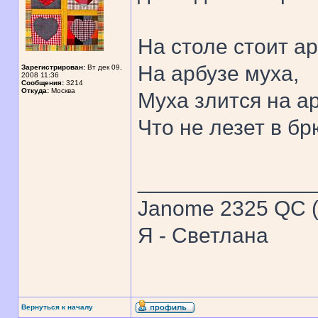
На столе стоит ар
На арбузе муха,
Зарегистрирован:
Вт дек 09,
2008 11:36
Сообщения:
3214
Откуда:
Москва
Муха злится на ар
Что не лезет в бр
______________
Janome 2325 QC (
Я - Светлана
Вернуться к началу