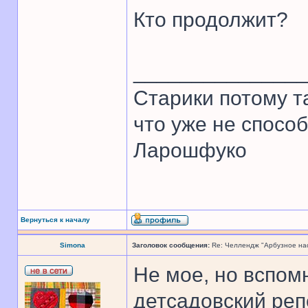
Кто продолжит?
______________
Старики потому т
что уже не спосо
Ларошфуко
Вернуться к началу
Simona
Заголовок сообщения:
Re: Челлендж "Арбузное на
Не мое, но вспом
детсадовский реп