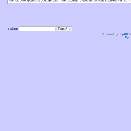
Сейчас этот форум просматривают: нет зарегистрированных пользователей и гости:
Найти:
Powered by
phpBB
©
Рус