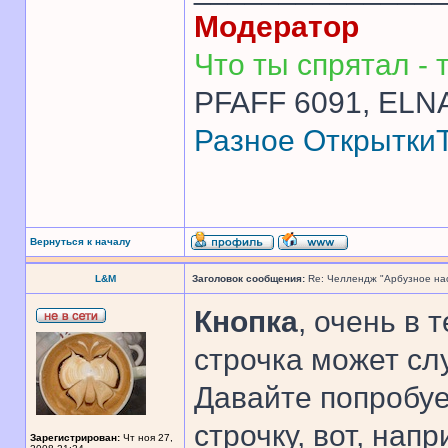
Модератор
Что ты спрятал - т
PFAFF 6091, ELNA
Разное
Открытки
Вернуться к началу
L&M
Заголовок сообщения:
Re: Челлендж "Арбузное на
Кнопка
, очень в 
строчка может сл
Давайте попробу
строчку, вот, напр
Зарегистрирован:
Чт ноя 27,