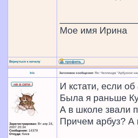
______________
Мое имя Ирина
Вернуться к началу
Iric
Заголовок сообщения:
Re: Челлендж "Арбузное на
И кстати, если об
Была я раньше К
А в школе звали п
Причем арбуз? А 
Зарегистрирован:
Вт апр 24,
2007 20:34
Сообщения:
14379
Откуда:
Киев