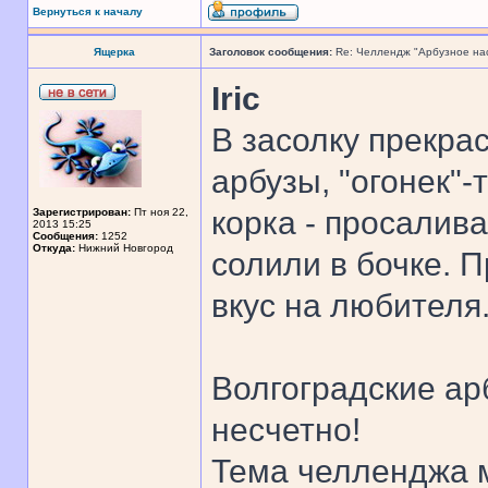
Вернуться к началу
Ящерка
Заголовок сообщения:
Re: Челлендж "Арбузное на
Iric
В засолку прекра
арбузы, "огонек"-
корка - просалив
Зарегистрирован:
Пт ноя 22,
2013 15:25
Сообщения:
1252
Откуда:
Нижний Новгород
солили в бочке. П
вкус на любителя
Волгоградские ар
несчетно!
Тема челленджа м