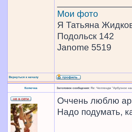
______________
Мои фото
Я Татьяна Жидков
Подольск 142
Janome 5519
Вернуться к началу
Колючка
Заголовок сообщения:
Re: Челлендж "Арбузное на
Оччень люблю ар
Надо подумать, к