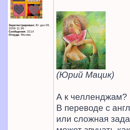
Зарегистрирован:
Вт дек 09,
2008 11:36
Сообщения:
3214
Откуда:
Москва
(Юрий Мацик)
А к челленджам? 
В переводе с англ
или сложная зада
может звучать как