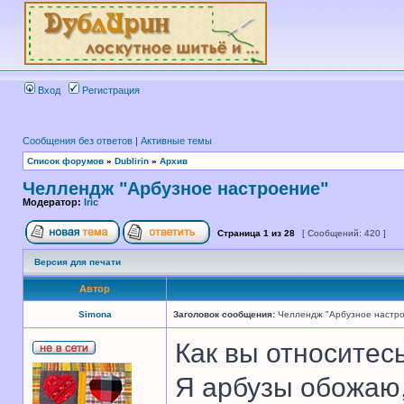
Вход
Регистрация
Сообщения без ответов
|
Активные темы
Список форумов
»
Dublirin
»
Архив
Челлендж "Арбузное настроение"
Модератор:
Iric
Страница
1
из
28
[ Сообщений: 420 ]
Версия для печати
Автор
Simona
Заголовок сообщения:
Челлендж "Арбузное настр
Как вы относитес
Я арбузы обожаю,