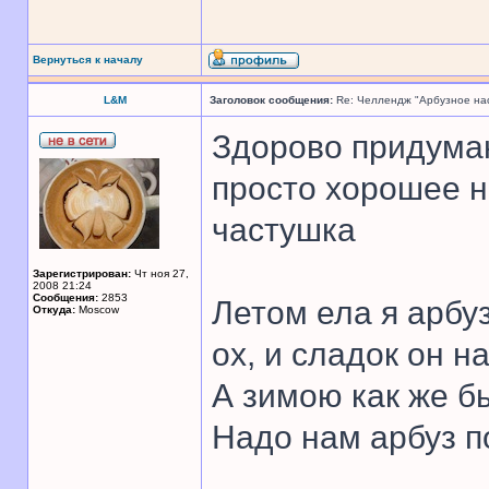
Вернуться к началу
L&M
Заголовок сообщения:
Re: Челлендж "Арбузное на
Здорово придума
просто хорошее н
частушка
Зарегистрирован:
Чт ноя 27,
2008 21:24
Сообщения:
2853
Летом ела я арбуз
Откуда:
Moscow
ох, и сладок он на
А зимою как же б
Надо нам арбуз п