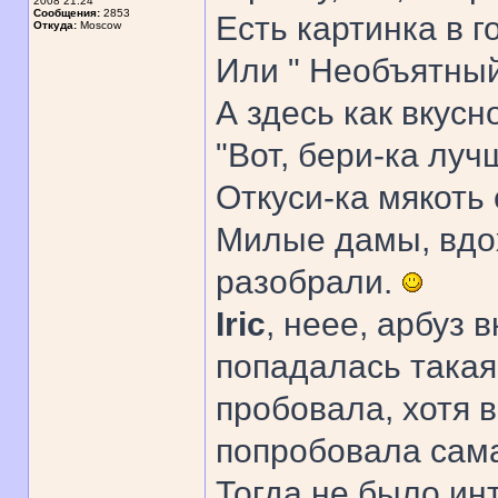
2008 21:24
Сообщения:
2853
Есть картинка в г
Откуда:
Moscow
Или " Необъятный,
А здесь как вкусно
"Вот, бери-ка луч
Откуси-ка мякоть с 
Милые дамы, вдох
разобрали.
Iric
, неее, арбуз 
попадалась такая
пробовала, хотя 
попробовала сама 
Тогда не было ин