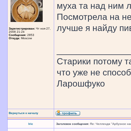
муха та над ним л
Посмотрела на не
лучше я найду пи
Зарегистрирован:
Чт ноя 27,
2008 21:24
Сообщения:
2853
Откуда:
Moscow
______________
Старики потому т
что уже не спосо
Ларошфуко
Вернуться к началу
Iric
Заголовок сообщения:
Re: Челлендж "Арбузное на