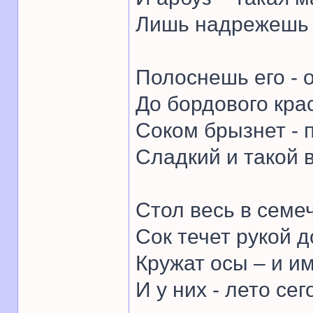
Лишь надрежешь –
Полоснешь его - о
До бордового кра
Соком брызнет - п
Сладкий и такой 
Стол весь в семе
Сок течет рукой д
Кружат осы – и им
И у них - лето сег