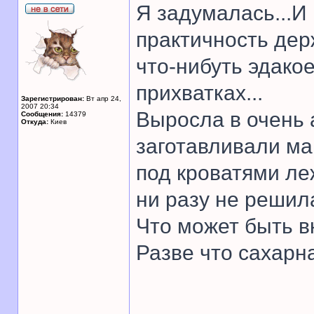
Я задумалась...И 
практичность дер
что-нибуть эдакое
прихватках...
Зарегистрирован:
Вт апр 24,
2007 20:34
Выросла в очень 
Сообщения:
14379
Откуда:
Киев
заготавливали ма
под кроватями ле
ни разу не решил
Что может быть в
Разве что сахарна
______________