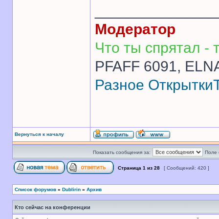
______________
Модератор
Что ты спрятал - т
PFAFF 6091, ELNA
Разное
Открытки
Вернуться к началу
Показать сообщения за:
Поле 
Страница
1
из
28
[ Сообщений: 420 ]
Список форумов
»
Dublirin
»
Архив
Кто сейчас на конференции