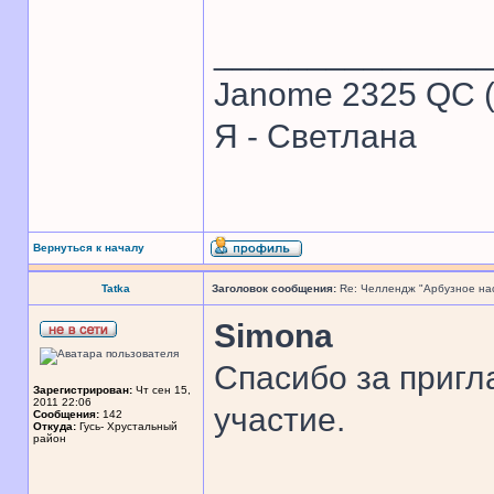
______________
Janome 2325 QC (
Я - Светлана
Вернуться к началу
Tatka
Заголовок сообщения:
Re: Челлендж "Арбузное на
Simona
Спасибо за пригл
Зарегистрирован:
Чт сен 15,
2011 22:06
участие.
Сообщения:
142
Откуда:
Гусь- Хрустальный
район