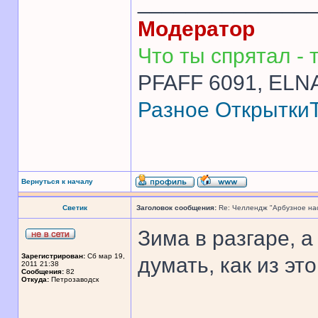
______________
Модератор
Что ты спрятал - т
PFAFF 6091, ELNA
Разное
Открытки
Вернуться к началу
Светик
Заголовок сообщения:
Re: Челлендж "Арбузное на
Зима в разгаре, 
Зарегистрирован:
Сб мар 19,
думать, как из э
2011 21:38
Сообщения:
82
Откуда:
Петрозаводск