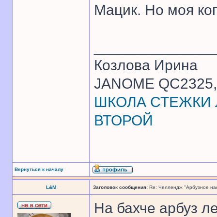
Мацик. Но моя ко
______________
Козлова Ирина
JANOME QC2325, 
ШКОЛА СТЕЖКИ Л
ВТОРОЙ
Вернуться к началу
L&M
Заголовок сообщения:
Re: Челлендж "Арбузное на
На бахче арбуз ле