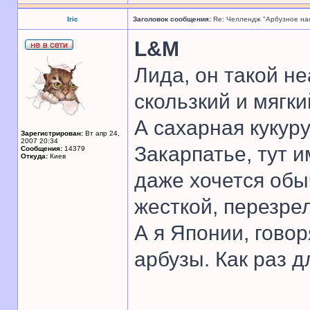
Iric
Заголовок сообщения:
Re: Челлендж "Арбузное на
L&M
Лида, он такой не
скользкий и мягкий
А сахарная кукуру
Зарегистрирован:
Вт апр 24,
2007 20:34
Закарпатье, тут и
Сообщения:
14379
Откуда:
Киев
даже хочется обы
жесткой, перезре
А я Японии, гово
арбузы. Как раз д