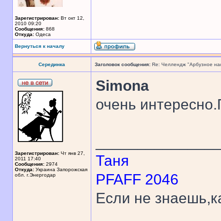
Зарегистрирован:
Вт окт 12,
2010 09:20
Сообщения:
868
Откуда:
Одеса
Вернуться к началу
Серединка
Заголовок сообщения:
Re: Челлендж "Арбузное на
Simona
очень интересно
______________
Зарегистрирован:
Чт янв 27,
Таня
2011 17:40
Сообщения:
2974
Откуда:
Украина Запорожская
PFAFF 2046
обл. г.Энергодар
Если не знаешь,к