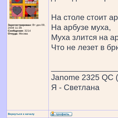
На столе стоит ар
На арбузе муха,
Зарегистрирован:
Вт дек 09,
2008 11:36
Сообщения:
3214
Откуда:
Москва
Муха злится на ар
Что не лезет в бр
______________
Janome 2325 QC (
Я - Светлана
Вернуться к началу