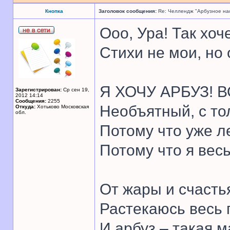
Кнопка
Заголовок сообщения:
Re: Челлендж "Арбузное на
Ооо, Ура! Так хоч
Стихи не мои, но
Я ХОЧУ АРБУЗ! В
Зарегистрирован:
Ср сен 19,
2012 14:14
Сообщения:
2255
Необъятный, с то
Откуда:
Хотьково Московская
обл.
Потому что уже л
Потому что я вес
От жары и счасть
Растекаюсь весь 
И арбуз – такая м