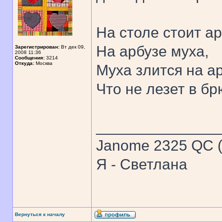
На столе стоит ар
На арбузе муха,
Зарегистрирован:
Вт дек 09,
2008 11:36
Сообщения:
3214
Откуда:
Москва
Муха злится на ар
Что не лезет в бр
______________
Janome 2325 QC (
Я - Светлана
Вернуться к началу