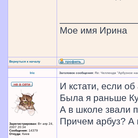
______________
Мое имя Ирина
Вернуться к началу
Iric
Заголовок сообщения:
Re: Челлендж "Арбузное на
И кстати, если об
Была я раньше К
А в школе звали п
Причем арбуз? А 
Зарегистрирован:
Вт апр 24,
2007 20:34
Сообщения:
14379
Откуда:
Киев