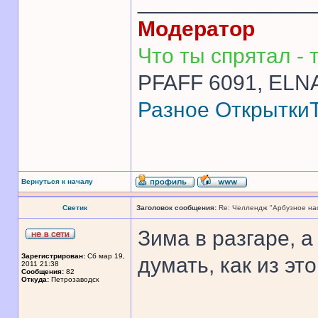
______________
Модератор
Что ты спрятал - т
PFAFF 6091, ELNA
Разное
Открытки
Вернуться к началу
Светик
Заголовок сообщения:
Re: Челлендж "Арбузное на
Зима в разгаре, 
Зарегистрирован:
Сб мар 19,
думать, как из э
2011 21:38
Сообщения:
82
Откуда:
Петрозаводск