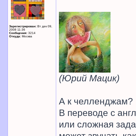
Зарегистрирован:
Вт дек 09,
2008 11:36
Сообщения:
3214
Откуда:
Москва
(Юрий Мацик)
А к челленджам? 
В переводе с англ
или сложная зада
может звучать как