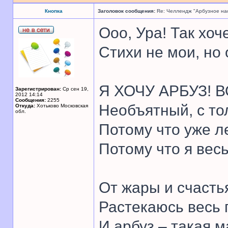
Кнопка
Заголовок сообщения:
Re: Челлендж "Арбузное на
Ооо, Ура! Так хоч
Стихи не мои, но
Я ХОЧУ АРБУЗ! В
Зарегистрирован:
Ср сен 19,
2012 14:14
Сообщения:
2255
Необъятный, с то
Откуда:
Хотьково Московская
обл.
Потому что уже л
Потому что я вес
От жары и счасть
Растекаюсь весь 
И арбуз – такая м