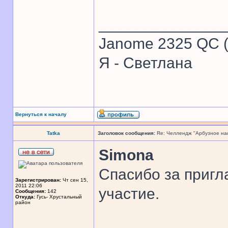
______________
Janome 2325 QC (
Я - Светлана
Вернуться к началу
Tatka
Заголовок сообщения:
Re: Челлендж "Арбузное на
Simona
Спасибо за пригл
Зарегистрирован:
Чт сен 15,
2011 22:06
участие.
Сообщения:
142
Откуда:
Гусь- Хрустальный
район