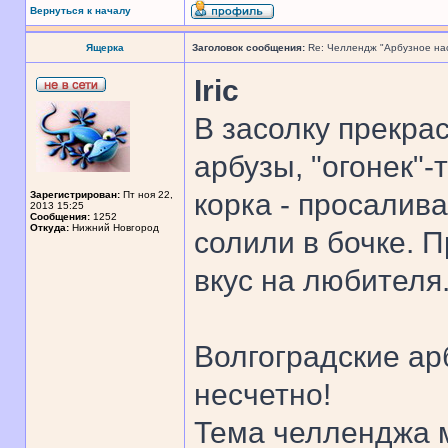
Вернуться к началу
Ящерка
Заголовок сообщения:
Re: Челлендж "Арбузное на
Iric
В засолку прекра
арбузы, "огонек"-
корка - просалив
Зарегистрирован:
Пт ноя 22,
2013 15:25
Сообщения:
1252
Откуда:
Нижний Новгород
солили в бочке. П
вкус на любителя
Волгоградские ар
несчетно!
Тема челленджа м