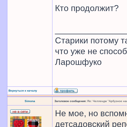
Кто продолжит?
______________
Старики потому т
что уже не спосо
Ларошфуко
Вернуться к началу
Simona
Заголовок сообщения:
Re: Челлендж "Арбузное на
Не мое, но вспом
детсадовский реп