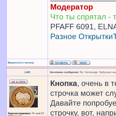
Модератор
Что ты спрятал - т
PFAFF 6091, ELNA
Разное
Открытки
Вернуться к началу
L&M
Заголовок сообщения:
Re: Челлендж "Арбузное на
Кнопка
, очень в 
строчка может сл
Давайте попробу
строчку, вот, напр
Зарегистрирован:
Чт ноя 27,