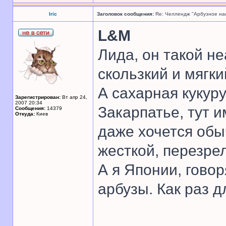
Iric
Заголовок сообщения:
Re: Челлендж "Арбузное на
L&M
Лида, он такой не
скользкий и мягкий
А сахарная кукуру
Зарегистрирован:
Вт апр 24,
2007 20:34
Закарпатье, тут и
Сообщения:
14379
Откуда:
Киев
даже хочется обы
жесткой, перезре
А я Японии, гово
арбузы. Как раз д