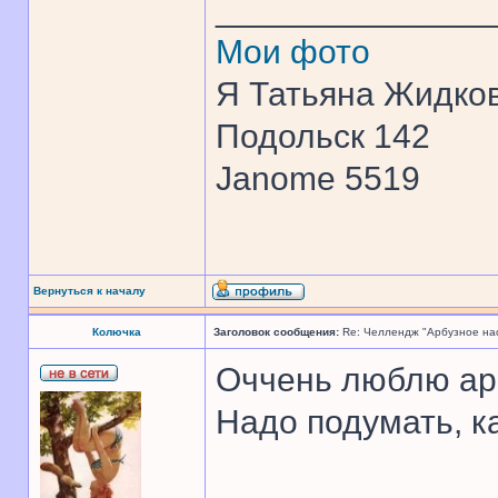
______________
Мои фото
Я Татьяна Жидков
Подольск 142
Janome 5519
Вернуться к началу
Колючка
Заголовок сообщения:
Re: Челлендж "Арбузное на
Оччень люблю ар
Надо подумать, к