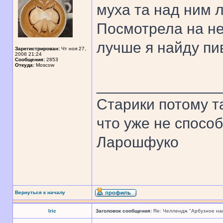
муха та над ним л
Посмотрела на не
лучше я найду пи
Зарегистрирован:
Чт ноя 27,
2008 21:24
Сообщения:
2853
Откуда:
Moscow
______________
Старики потому т
что уже не спосо
Ларошфуко
Вернуться к началу
Iric
Заголовок сообщения:
Re: Челлендж "Арбузное на