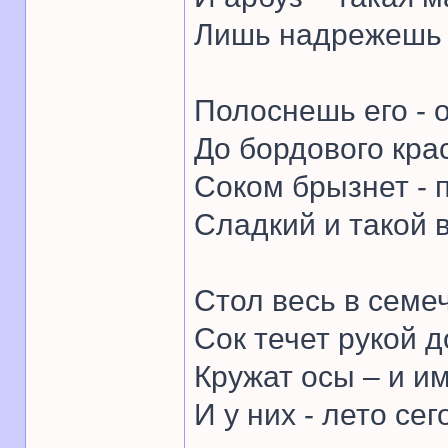
Лишь надрежешь –
Полоснешь его - о
До бордового кра
Соком брызнет - п
Сладкий и такой 
Стол весь в семе
Сок течет рукой д
Кружат осы – и им
И у них - лето сег