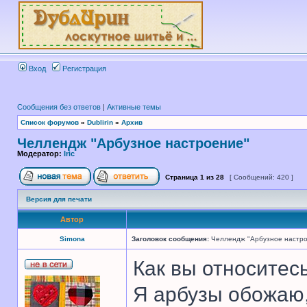
Вход
Регистрация
Сообщения без ответов
|
Активные темы
Список форумов
»
Dublirin
»
Архив
Челлендж "Арбузное настроение"
Модератор:
Iric
Страница
1
из
28
[ Сообщений: 420 ]
Версия для печати
Автор
Simona
Заголовок сообщения:
Челлендж "Арбузное настр
Как вы относитес
Я арбузы обожаю,