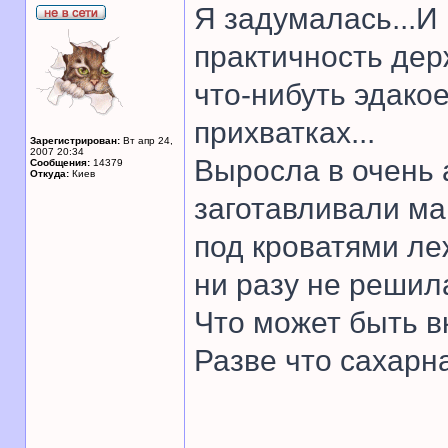
Я задумалась...И 
практичность дер
что-нибуть эдакое
прихватках...
Зарегистрирован:
Вт апр 24,
2007 20:34
Выросла в очень 
Сообщения:
14379
Откуда:
Киев
заготавливали ма
под кроватями ле
ни разу не решил
Что может быть в
Разве что сахарна
______________