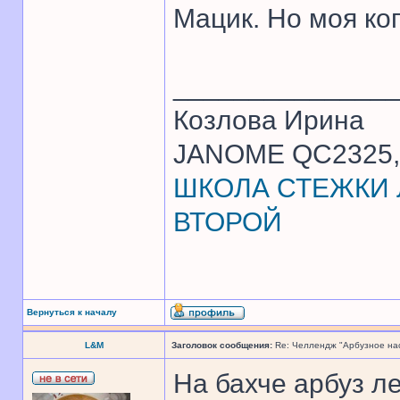
Мацик. Но моя ко
______________
Козлова Ирина
JANOME QC2325, 
ШКОЛА СТЕЖКИ Л
ВТОРОЙ
Вернуться к началу
L&M
Заголовок сообщения:
Re: Челлендж "Арбузное на
На бахче арбуз ле