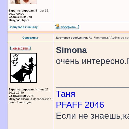
Зарегистрирован:
Вт окт 12,
2010 09:20
Сообщения:
868
Откуда:
Одеса
Вернуться к началу
Серединка
Заголовок сообщения:
Re: Челлендж "Арбузное на
Simona
очень интересно
______________
Зарегистрирован:
Чт янв 27,
Таня
2011 17:40
Сообщения:
2974
Откуда:
Украина Запорожская
PFAFF 2046
обл. г.Энергодар
Если не знаешь,к