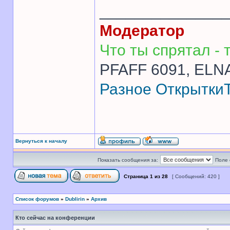
______________
Модератор
Что ты спрятал - т
PFAFF 6091, ELNA
Разное
Открытки
Вернуться к началу
Показать сообщения за:
Поле 
Страница
1
из
28
[ Сообщений: 420 ]
Список форумов
»
Dublirin
»
Архив
Кто сейчас на конференции