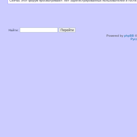
Сейчас этот форум просматривают: нет зарегистрированных пользователей и гости:
Найти:
Powered by
phpBB
©
Рус