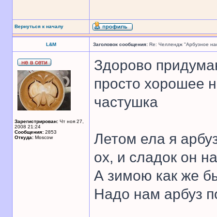
Вернуться к началу
L&M
Заголовок сообщения:
Re: Челлендж "Арбузное на
Здорово придума
просто хорошее н
частушка
Зарегистрирован:
Чт ноя 27,
2008 21:24
Сообщения:
2853
Летом ела я арбуз
Откуда:
Moscow
ох, и сладок он на
А зимою как же б
Надо нам арбуз п