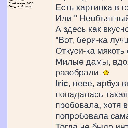
2008 21:24
Сообщения:
2853
Есть картинка в г
Откуда:
Moscow
Или " Необъятный,
А здесь как вкусно
"Вот, бери-ка луч
Откуси-ка мякоть с 
Милые дамы, вдох
разобрали.
Iric
, неее, арбуз 
попадалась такая
пробовала, хотя 
попробовала сама 
Тогда не было ин